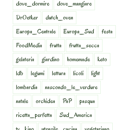
dove_dormire
dove_mangiare
DrOetker
dutch_oven
Europa_Centrale
Europa_Sud
festa
FoodMedia
frutta
frutta_secca
gelateria
giardino
homemade
keto
ldb
legumi
lettura
licoli
light
lombardia
nascondo_le_verdure
natale
orchidea
PaP
pasqua
ricetta_perfetta
Sud_America
tv_kino
utensile_cucina
vegetariano