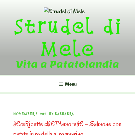
Skip
to
Strudel di
content
Mele
Vita a Patatolandia
Menu
POSTED
NOVEMBER 8, 2021
BY
BABBABRA
â€œRicette dâ€™amoreâ€ – Salmone con
ON
patate in padella al rosmarino