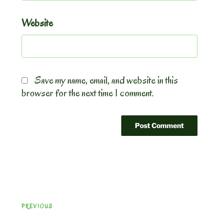
Website
Save my name, email, and website in this
browser for the next time I comment.
Post
Previous
PREVIOUS
navigation
Post