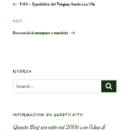
# 184 – Repubblica del Paraguay. Asado a La Olla
Next
NEXT
Post
Bocconcini al marzapane e mandorle
RICERCA
Search
Search
for:
INFORMAZIONI SU QUESTO SITO
Questo Blog era nato nel 2006 con l’idea di