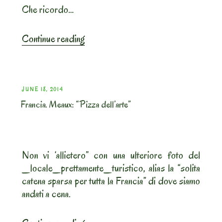
Che ricordo…
“Francia.
Continue reading
Meaux:
“Boulangerie
Marie
Blachere””
POSTED
JUNE 18, 2014
Francia. Meaux: “Pizza dell’arte”
ON
Non vi ‘allietero” con una ulteriore foto del
_locale_prettamente_turistico, alias la “solita
catena sparsa per tutta la Francia” di dove siamo
andati a cena.