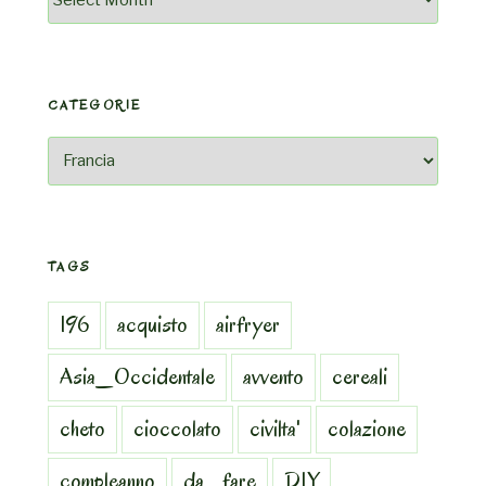
CATEGORIE
Categorie
TAGS
196
acquisto
airfryer
Asia_Occidentale
avvento
cereali
cheto
cioccolato
civilta'
colazione
compleanno
da_fare
DIY