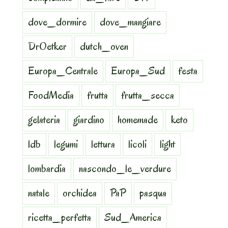
dove_dormire
dove_mangiare
DrOetker
dutch_oven
Europa_Centrale
Europa_Sud
festa
FoodMedia
frutta
frutta_secca
gelateria
giardino
homemade
keto
ldb
legumi
lettura
licoli
light
lombardia
nascondo_le_verdure
natale
orchidea
PaP
pasqua
ricetta_perfetta
Sud_America