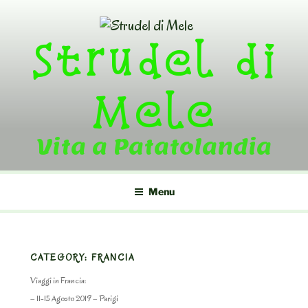
Skip
to
Strudel di
content
Mele
Vita a Patatolandia
Menu
CATEGORY:
FRANCIA
Viaggi in Francia:
– 11-15 Agosto 2019 – Parigi