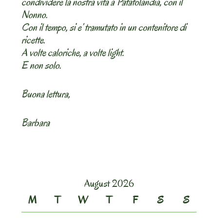
condividere la nostra vita a Patatolandia, con il
Nonno.
Con il tempo, si e’ tramutato in un contenitore di
ricette.
A volte caloriche, a volte light.
E non solo.
Buona lettura,
Barbara
August 2026
M
T
W
T
F
S
S