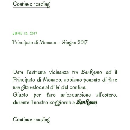
“Francia:
Continue reading
verso
Parigi”
POSTED
JUNE 13, 2017
Principato di Monaco – Giugno 2017
ON
Data l’estrema vicinanza tra SanRemo ed il
Principato di Monaco, abbiamo pensato di fare
una gita veloce al di la’ del confine.
Giusto per fare un’escursione all’estero,
durante il nostro soggiorno a
SanRemo
.
“Principato
Continue reading
di