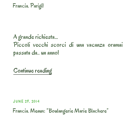
colazione”
Francia. Parigi!
ON
A grande richiesta…
Piccoli vecchi scorci di una vacanza oramai
passata da.. un anno!
“Francia.
Continue reading
Parigi!”
POSTED
JUNE 29, 2014
Francia. Meaux: “Boulangerie Marie Blachere”
ON