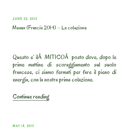
Monaco
–
Giugno
POSTED
JUNE 22, 2015
2017”
Meaux (Francia 2014) – La colazione
ON
Questo e’ ilÂ MITICOÂ posto dove, dopo le
prime mattine di scoraggiamento sul suolo
francese, ci siamo fermati per fare il pieno di
energia, con la nostra prima colazione.
“Meaux
Continue reading
(Francia
2014)
–
La
POSTED
MAY 18, 2015