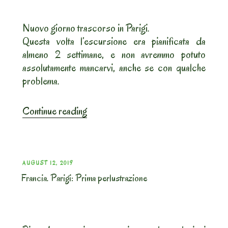
Nuovo giorno trascorso in Parigi.
Questa volta l’escursione era pianificata da
almeno 2 settimane, e non avremmo potuto
assolutamente mancarvi, anche se con qualche
problema.
“Francia.
Continue reading
Parigi:
Sulla
Tour
Eiffel..
POSTED
AUGUST 12, 2019
ed
Francia. Parigi: Prima perlustrazione
ON
altro
ancora”