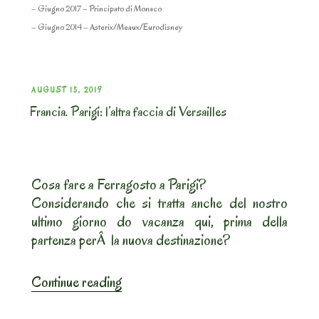
– Giugno 2017 – Principato di Monaco
– Giugno 2014 – Asterix/Meaux/Eurodisney
POSTED
AUGUST 15, 2019
Francia. Parigi: l’altra faccia di Versailles
ON
Cosa fare a Ferragosto a Parigi?
Considerando che si tratta anche del nostro
ultimo giorno do vacanza qui, prima della
partenza perÂ la nuova destinazione?
“Francia.
Continue reading
Parigi:
l’altra