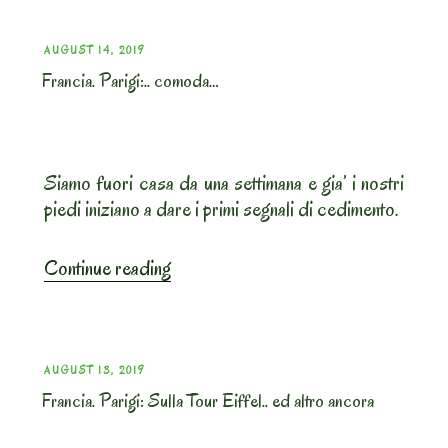
faccia
di
POSTED
AUGUST 14, 2019
Versailles”
Francia. Parigi:.. comoda…
ON
Siamo fuori casa da una settimana e gia’ i nostri
piedi iniziano a dare i primi segnali di cedimento.
“Francia.
Continue reading
Parigi:..
comoda…”
POSTED
AUGUST 13, 2019
Francia. Parigi: Sulla Tour Eiffel.. ed altro ancora
ON