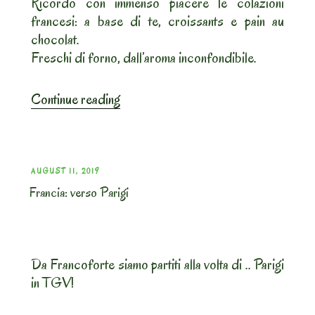
Ricordo con immenso piacere le colazioni
francesi: a base di te, croissants e pain au
chocolat.
Freschi di forno, dall’aroma inconfondibile.
“Francia.
Continue reading
Parigi:
Prima
perlustrazione”
POSTED
AUGUST 11, 2019
Francia: verso Parigi
ON
Da Francoforte siamo partiti alla volta di .. Parigi
in TGV!