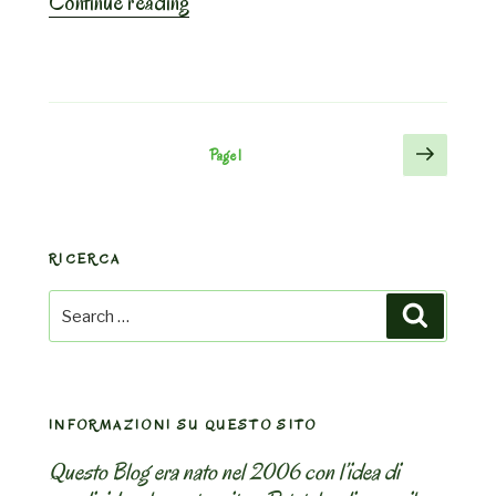
“Francia.
Continue reading
Meaux:
“Pizza
dell’arte””
Posts
Next
Page
1
page
pagination
RICERCA
Search
Search
for:
INFORMAZIONI SU QUESTO SITO
Questo Blog era nato nel 2006 con l’idea di