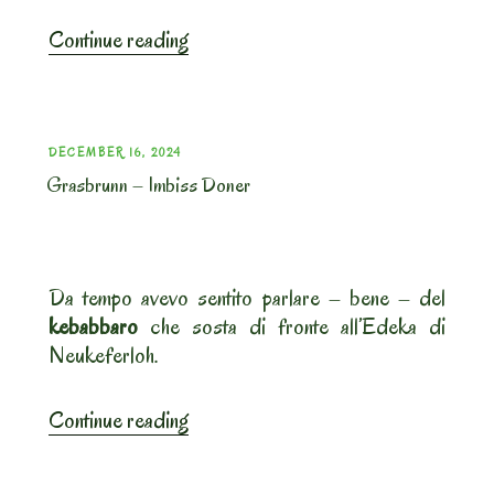
“Aying.
Continue reading
Ayinger
Braustueberl”
POSTED
DECEMBER 16, 2024
Grasbrunn – Imbiss Doner
ON
Da tempo avevo sentito parlare – bene – del
kebabbaro
che sosta di fronte all’Edeka di
Neukeferloh.
“Grasbrunn
Continue reading
–
Imbiss