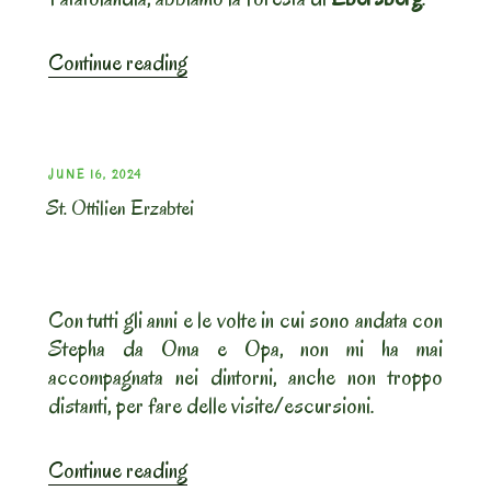
“Ebersberger
Continue reading
–
Forsthaus
St.
Hubertus”
POSTED
JUNE 16, 2024
St. Ottilien Erzabtei
ON
Con tutti gli anni e le volte in cui sono andata con
Stepha da Oma e Opa, non mi ha mai
accompagnata nei dintorni, anche non troppo
distanti, per fare delle visite/escursioni.
“St.
Continue reading