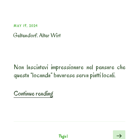
Ottilien
Erzabtei”
POSTED
MAY 19, 2024
Geltendorf. Alter Wirt
ON
Non lasciatevi impressionare nel pensare che
questa “locanda” bavarese serva piatti locali.
“Geltendorf.
Continue reading
Alter
Wirt”
Posts
Next
Page
1