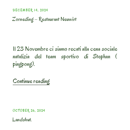
Doner”
POSTED
DECEMBER 14, 2024
Zorneding – Restaurant Neuwirt
ON
Il 23 Novembre ci siamo recati alla cena sociale
natalizia del team sportivo di Stephan (
pingpong).
“Zorneding
Continue reading
–
Restaurant
Neuwirt”
POSTED
OCTOBER 26, 2024
Landshut.
ON