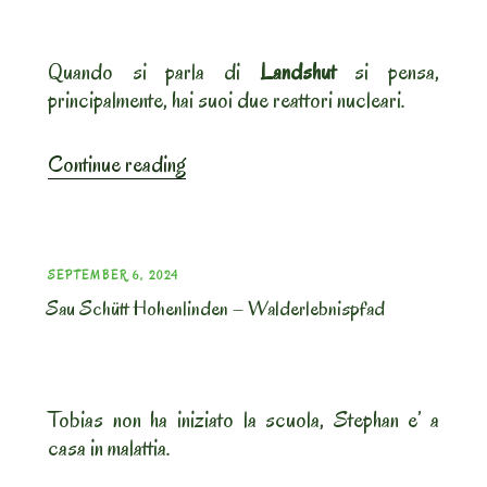
Quando si parla di
Landshut
si pensa,
principalmente, hai suoi due reattori nucleari.
“Landshut.”
Continue reading
POSTED
SEPTEMBER 6, 2024
Sau Schütt Hohenlinden – Walderlebnispfad
ON
Tobias non ha iniziato la scuola, Stephan e’ a
casa in malattia.