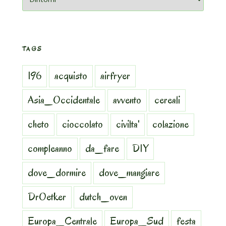
TAGS
196
acquisto
airfryer
Asia_Occidentale
avvento
cereali
cheto
cioccolato
civilta'
colazione
compleanno
da_fare
DIY
dove_dormire
dove_mangiare
DrOetker
dutch_oven
Europa_Centrale
Europa_Sud
festa