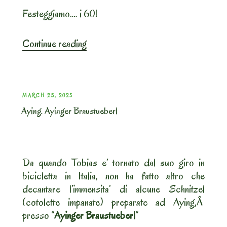
Festeggiamo…. i 60!
“Feldkirchen.
Continue reading
Flugwerk”
POSTED
MARCH 23, 2025
Aying. Ayinger Braustueberl
ON
Da quando Tobias e’ tornato dal suo giro in
bicicletta in Italia, non ha fatto altro che
decantare l’immensita’ di alcune Schnitzel
(cotolette impanate) preparate ad Aying,Â
presso “
Ayinger Braustueberl
“