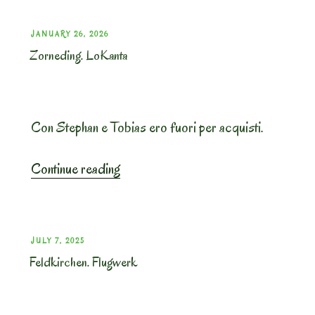
POSTED
JANUARY 26, 2026
Zorneding. LoKanta
ON
Con Stephan e Tobias ero fuori per acquisti.
“Zorneding.
Continue reading
LoKanta”
POSTED
JULY 7, 2025
Feldkirchen. Flugwerk
ON