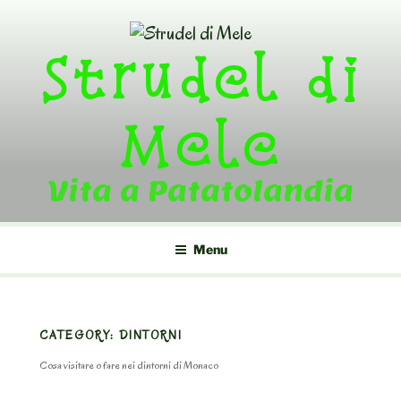
Skip
to
Strudel di
content
Mele
Vita a Patatolandia
Menu
CATEGORY:
DINTORNI
Cosa visitare o fare nei dintorni di Monaco