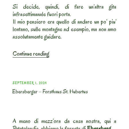
Si decide, quindi, di fare un’altra gita
infrasettimanale fuori porta.
Il mio pensiero era quello di andare un po’ piu’
lontano, sulle montagne ad esempio, ma non amo
assolutamente guidare.
“Sau
Continue reading
Schütt
Hohenlinden
–
Walderlebnispfad”
POSTED
SEPTEMBER 1, 2024
Ebersberger – Forsthaus St. Hubertus
ON
A meno di mezz’ora da casa nostra, qui a
Patatolandia, abbiamo la foresta di
Ebersberg
.