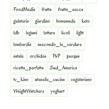
FoodMedia
frutta
frutta_secca
gelateria
giardino
homemade
keto
ldb
legumi
lettura
licoli
light
lombardia
nascondo_le_verdure
natale
orchidea
PaP
pasqua
ricetta_perfetta
Sud_America
tv_kino
utensile_cucina
vegetariano
WeightWatchers
yoghurt