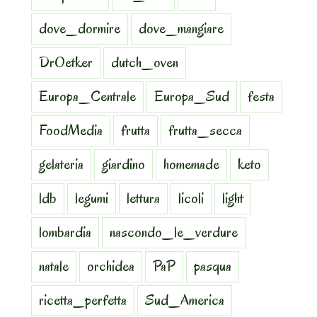
dove_dormire
dove_mangiare
DrOetker
dutch_oven
Europa_Centrale
Europa_Sud
festa
FoodMedia
frutta
frutta_secca
gelateria
giardino
homemade
keto
ldb
legumi
lettura
licoli
light
lombardia
nascondo_le_verdure
natale
orchidea
PaP
pasqua
ricetta_perfetta
Sud_America