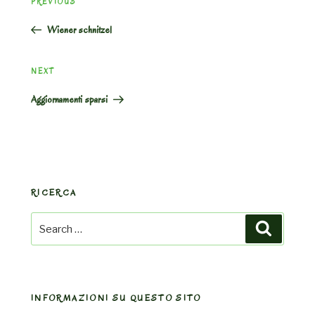
Previous
PREVIOUS
navigation
Post
Wiener schnitzel
Next
NEXT
Post
Aggiornamenti sparsi
RICERCA
Search
Search
for:
INFORMAZIONI SU QUESTO SITO