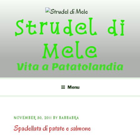
Skip
to
Strudel di
content
Mele
Vita a Patatolandia
Menu
POSTED
NOVEMBER 30, 2011
BY
BABBABRA
Spadellata di patate e salmone
ON