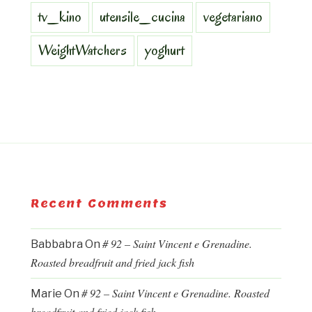
tv_kino
utensile_cucina
vegetariano
WeightWatchers
yoghurt
Recent Comments
# 92 – Saint Vincent e Grenadine.
Babbabra
On
Roasted breadfruit and fried jack fish
# 92 – Saint Vincent e Grenadine. Roasted
Marie
On
breadfruit and fried jack fish