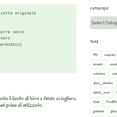
CATEGORIE
cetta originale

Categorie
irra secco

hero

TAGS
orbidito)

196
acquisto
avvento
cereal
colazione
com
dove_dormire
dutch_oven
serite il lievito di birra e fatelo sciogliere,
festa
FoodMe
ti prima di utilizzarlo.
gelateria
giar