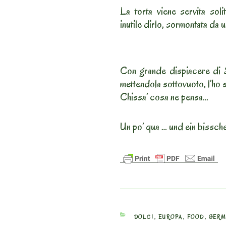
La torta viene servita sol
inutile dirlo, sormontata da 
Con grande dispiacere di S
mettendola sottovuoto, l’ho 
Chissa’ cosa ne pensa…
Un po’ qua … und ein bissch
CATEGORIES
DOLCI
,
EUROPA
,
FOOD
,
GERM