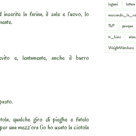
legumi
lettura
nserite la farina, il sale e l’uovo, lo
nascondo_le_ve
mente.
PaP
pasqua
tv_kino
uten
WeightWatchers
ievito e, lentamente, anche il burro
pasto.
otola, qualche giro di pieghe e fatelo
 per una mezz’ora (io ho usato la ciotola