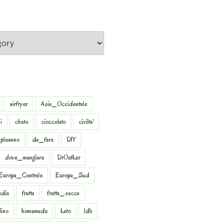
airfryer
Asia_Occidentale
i
cheto
cioccolato
civilta'
pleanno
da_fare
DIY
dove_mangiare
DrOetker
Europa_Centrale
Europa_Sud
dia
frutta
frutta_secca
dino
homemade
keto
ldb