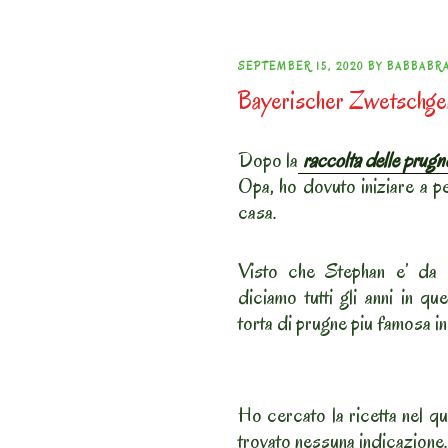
POSTED
SEPTEMBER 15, 2020
BY
BABBABR
Bayerischer Zwetschge
ON
Dopo la
raccolta delle prug
Opa, ho dovuto iniziare a pe
casa.
Visto che Stephan e’ da
diciamo tutti gli anni in q
torta di prugne piu famosa in 
Ho cercato la ricetta nel 
trovato nessuna indicazione.