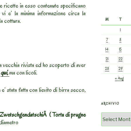
le ricette in esso contenute specificano
vi e’ la minima informazione circa la
la cottura.
M
T
1
7
8
14
15
21
22
 vecchia rivista ed ho scoperto di aver
28
29
a
qui,
ma con licoli.
« Aug
e’ stata fatta con lievito di birra secco,
ARCHIVIO
 ZwetschgendatschiÂ ( Torta di prugne
Archivio
 diametro