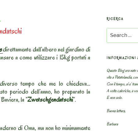
RICERCA
A
ndatschi
Search
for:
ne
direttamente dall’albero nel giardino di
nsare a come utilizzare i 15kg portati a
INFORMAZIONI 
Questo Blog era nato n
vita a Patatolandia, co
 diverso tempo che me lo chiedeva…
Con il tempo, si e’ tram
uesto periodo dell’anno, ho preparato la
A volte caloriche, a volt
E non solo.
Baviera, la “
Zwetschgendatschi
“.
Buona lettura,
Barbara
quaderno di Oma, ma non ho minimamente