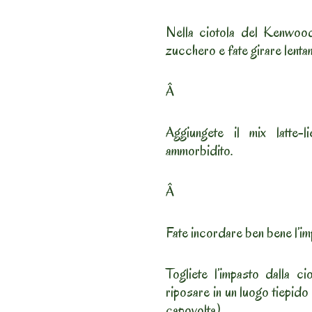
Nella ciotola del Kenwood i
zucchero e fate girare lenta
Â
Aggiungete il mix latte-l
ammorbidito.
Â
Fate incordare ben bene l’im
Togliete l’impasto dalla ci
riposare in un luogo tiepido
capovolta).