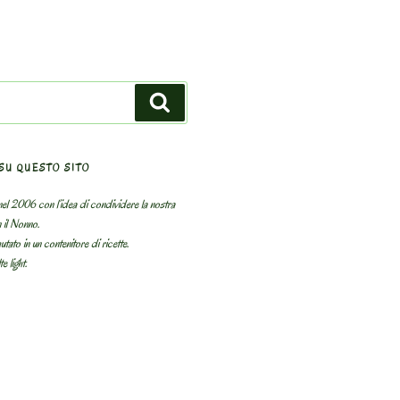
Search
SU QUESTO SITO
el 2006 con l’idea di condividere la nostra
n il Nonno.
utato in un contenitore di ricette.
e light.