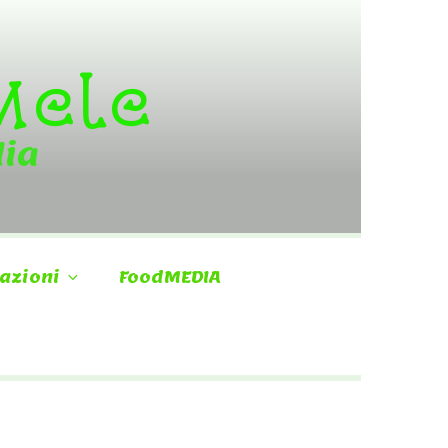
 Mele
dia
azioni
FoodMEDIA