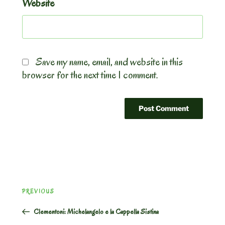
Website
Save my name, email, and website in this
browser for the next time I comment.
Post
Previous
PREVIOUS
navigation
Post
Clementoni: Michelangelo e la Cappella Sistina