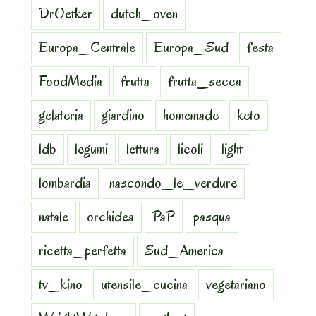
DrOetker
dutch_oven
Europa_Centrale
Europa_Sud
festa
FoodMedia
frutta
frutta_secca
gelateria
giardino
homemade
keto
ldb
legumi
lettura
licoli
light
lombardia
nascondo_le_verdure
natale
orchidea
PaP
pasqua
ricetta_perfetta
Sud_America
tv_kino
utensile_cucina
vegetariano