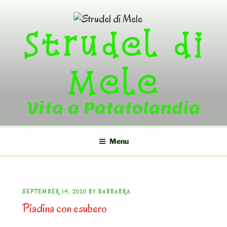
Skip
to
Strudel di
content
Mele
Vita a Patatolandia
Menu
POSTED
SEPTEMBER 14, 2020
BY
BABBABRA
Piadina con esubero
ON