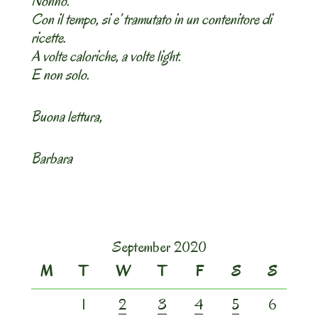
Nonno.
Con il tempo, si e’ tramutato in un contenitore di
ricette.
A volte caloriche, a volte light.
E non solo.
Buona lettura,
Barbara
September 2020
M
T
W
T
F
S
S
1
2
3
4
5
6