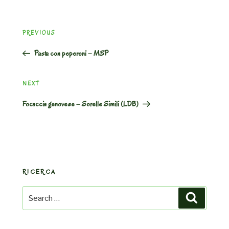
Post
Previous
PREVIOUS
navigation
Post
Pasta con peperoni – MSP
Next
NEXT
Post
Focaccia genovese – Sorelle Simili (LDB)
RICERCA
Search
Search
for: