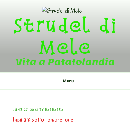
Skip
to
Strudel di
content
Mele
Vita a Patatolandia
Menu
POSTED
JUNE 27, 2025
BY
BABBABRA
Insalata sotto l’ombrellone
ON