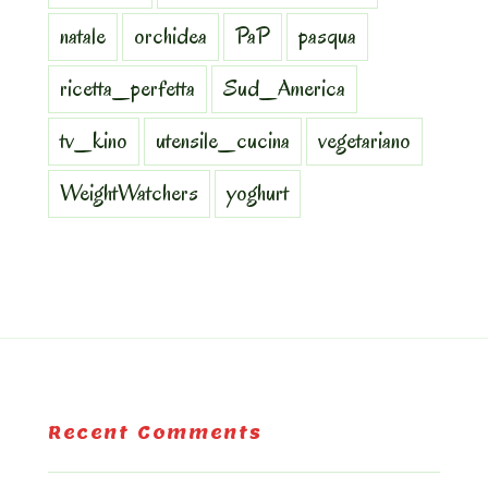
natale
orchidea
PaP
pasqua
ricetta_perfetta
Sud_America
tv_kino
utensile_cucina
vegetariano
WeightWatchers
yoghurt
Recent Comments