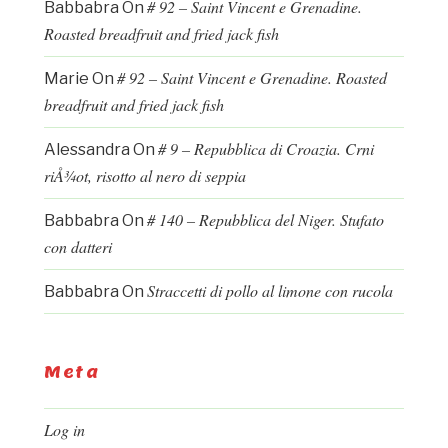
# 92 – Saint Vincent e Grenadine.
Babbabra
On
Roasted breadfruit and fried jack fish
# 92 – Saint Vincent e Grenadine. Roasted
Marie
On
breadfruit and fried jack fish
# 9 – Repubblica di Croazia. Crni
Alessandra
On
riÅ¾ot, risotto al nero di seppia
# 140 – Repubblica del Niger. Stufato
Babbabra
On
con datteri
Straccetti di pollo al limone con rucola
Babbabra
On
Meta
Log in