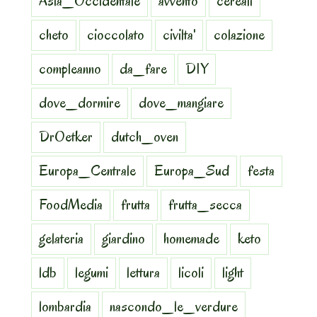
Asia_Occidentale
avvento
cereali
cheto
cioccolato
civilta'
colazione
compleanno
da_fare
DIY
dove_dormire
dove_mangiare
DrOetker
dutch_oven
Europa_Centrale
Europa_Sud
festa
FoodMedia
frutta
frutta_secca
gelateria
giardino
homemade
keto
ldb
legumi
lettura
licoli
light
lombardia
nascondo_le_verdure