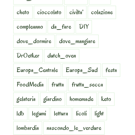
cheto
cioccolato
civilta'
colazione
compleanno
da_fare
DIY
dove_dormire
dove_mangiare
DrOetker
dutch_oven
Europa_Centrale
Europa_Sud
festa
FoodMedia
frutta
frutta_secca
gelateria
giardino
homemade
keto
ldb
legumi
lettura
licoli
light
lombardia
nascondo_le_verdure