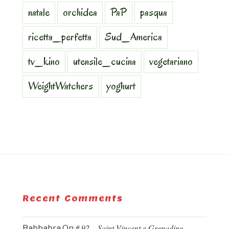
natale
orchidea
PaP
pasqua
ricetta_perfetta
Sud_America
tv_kino
utensile_cucina
vegetariano
WeightWatchers
yoghurt
Recent Comments
# 92 – Saint Vincent e Grenadine.
Babbabra
On