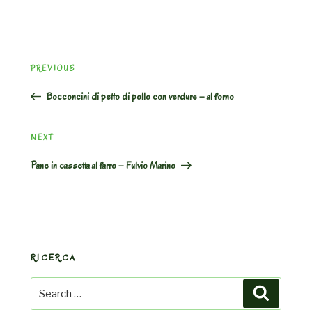
Post
Previous
PREVIOUS
navigation
Post
Bocconcini di petto di pollo con verdure – al forno
Next
NEXT
Post
Pane in cassetta al farro – Fulvio Marino
RICERCA
Search
Search
for: