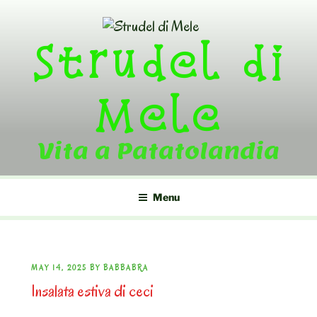
Skip
to
Strudel di
content
Mele
Vita a Patatolandia
Menu
POSTED
MAY 14, 2025
BY
BABBABRA
Insalata estiva di ceci
ON