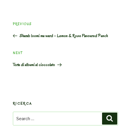
Post
Previous
PREVIOUS
navigation
Post
Sharab loomi ma ward – Lemon & Rose Flavoured Punch
Next
NEXT
Post
Torta di albumi al cioccolato
RICERCA
Search
Search
for: