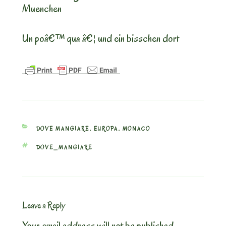
Muenchen
Un poâ€™ qua â€¦ und ein bisschen dort
CATEGORIES
DOVE MANGIARE
,
EUROPA
,
MONACO
TAGS
DOVE_MANGIARE
Leave a Reply
Your email address will not be published.