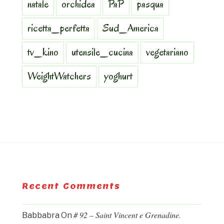
natale
orchidea
PaP
pasqua
ricetta_perfetta
Sud_America
tv_kino
utensile_cucina
vegetariano
WeightWatchers
yoghurt
Recent Comments
# 92 – Saint Vincent e Grenadine.
Babbabra
On