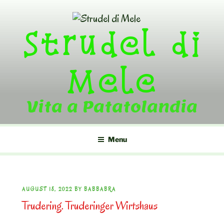
Skip
to
Strudel di
content
Mele
Vita a Patatolandia
Menu
POSTED
AUGUST 18, 2022
BY
BABBABRA
Trudering. Truderinger Wirtshaus
ON