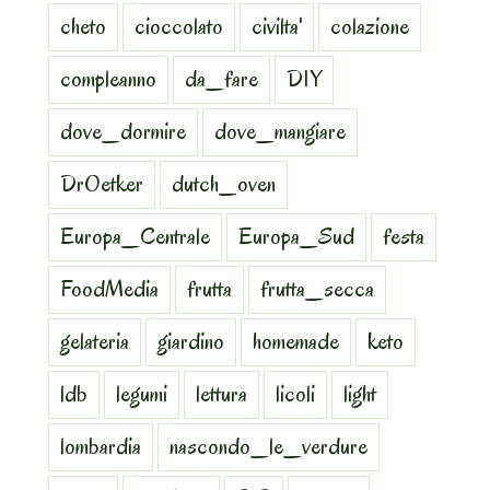
cheto
cioccolato
civilta'
colazione
compleanno
da_fare
DIY
dove_dormire
dove_mangiare
DrOetker
dutch_oven
Europa_Centrale
Europa_Sud
festa
FoodMedia
frutta
frutta_secca
gelateria
giardino
homemade
keto
ldb
legumi
lettura
licoli
light
lombardia
nascondo_le_verdure