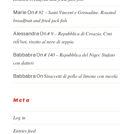
# 92 – Saint Vincent e Grenadine. Roasted
Marie
On
breadfruit and fried jack fish
# 9 – Repubblica di Croazia. Crni
Alessandra
On
riÅ¾ot, risotto al nero di seppia
# 140 – Repubblica del Niger. Stufato
Babbabra
On
con datteri
Straccetti di pollo al limone con rucola
Babbabra
On
Meta
Log in
Entries feed