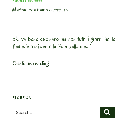
POSTED
AUGUST 20, 2022
Maftoul con tonno e verdure
ON
ok, va bene cucinare ma non tutti i giorni ho le
fantasie o mi sento la “fata della casa”.
“Maftoul
Continue reading
con
tonno
e
verdure”
RICERCA
Search
Search
for: