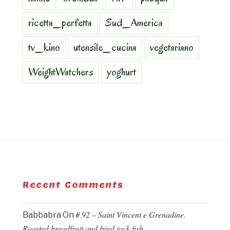
ricetta_perfetta
Sud_America
tv_kino
utensile_cucina
vegetariano
WeightWatchers
yoghurt
Recent Comments
# 92 – Saint Vincent e Grenadine.
Babbabra
On
Roasted breadfruit and fried jack fish