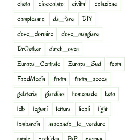
cheto
cioccolato
civilta'
colazione
compleanno
da_fare
DIY
dove_dormire
dove_mangiare
DrOetker
dutch_oven
Europa_Centrale
Europa_Sud
festa
FoodMedia
frutta
frutta_secca
gelateria
giardino
homemade
keto
ldb
legumi
lettura
licoli
light
lombardia
nascondo_le_verdure
natale
orchidea
PaP
pasqua