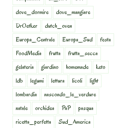
dove_dormire
dove_mangiare
DrOetker
dutch_oven
Europa_Centrale
Europa_Sud
festa
FoodMedia
frutta
frutta_secca
gelateria
giardino
homemade
keto
ldb
legumi
lettura
licoli
light
lombardia
nascondo_le_verdure
natale
orchidea
PaP
pasqua
ricetta_perfetta
Sud_America