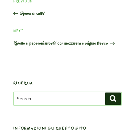
Previous
PREVIOUS
navigation
Post
Spuma di caffe’
Next
NEXT
Post
Risotto ai peperoni arrostiti con mozzarella e origano fresco
RICERCA
Search
Search
for:
INFORMAZIONI SU QUESTO SITO