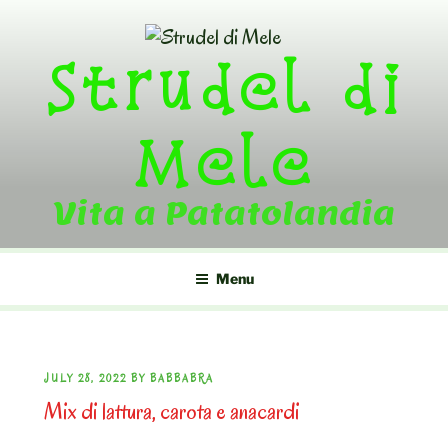
Skip
to
Strudel di
content
Mele
Vita a Patatolandia
Menu
POSTED
JULY 28, 2022
BY
BABBABRA
Mix di lattura, carota e anacardi
ON