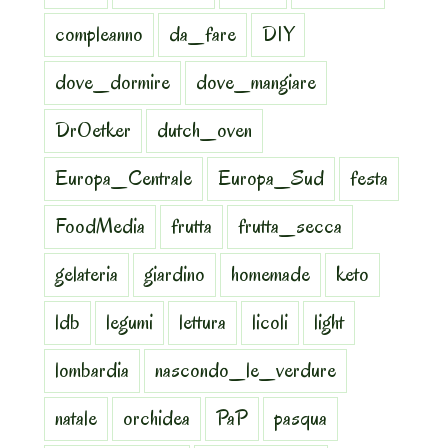
compleanno
da_fare
DIY
dove_dormire
dove_mangiare
DrOetker
dutch_oven
Europa_Centrale
Europa_Sud
festa
FoodMedia
frutta
frutta_secca
gelateria
giardino
homemade
keto
ldb
legumi
lettura
licoli
light
lombardia
nascondo_le_verdure
natale
orchidea
PaP
pasqua