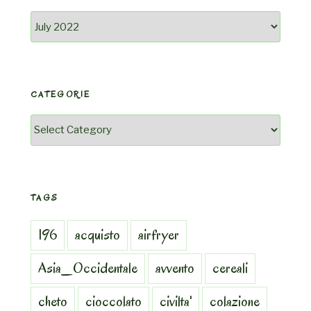
Archivio
CATEGORIE
Categorie
TAGS
196
acquisto
airfryer
Asia_Occidentale
avvento
cereali
cheto
cioccolato
civilta'
colazione