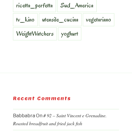
ricetta_perfetta
Sud_America
tv_kino
utensile_cucina
vegetariano
WeightWatchers
yoghurt
Recent Comments
# 92 – Saint Vincent e Grenadine.
Babbabra
On
Roasted breadfruit and fried jack fish