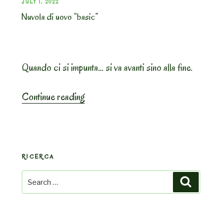
POSTED
JULY 1, 2022
Nuvola di uovo “basic”
ON
Quando ci si impunta… si va avanti sino alla fine.
“Nuvola
Continue reading
di
uovo
“basic””
RICERCA
Search
Search
for: