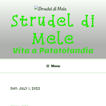
Skip
to
Strudel di
content
Mele
Vita a Patatolandia
Menu
DAY:
JULY 1, 2022