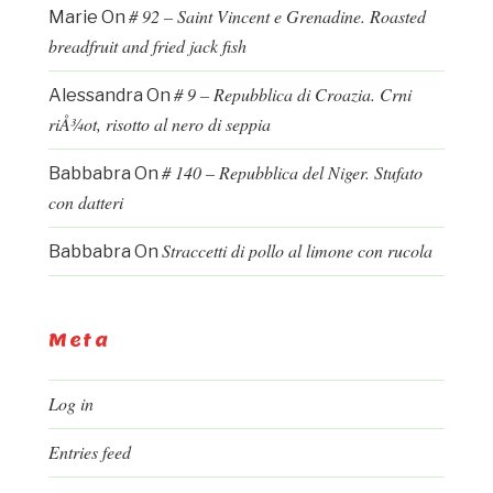
# 92 – Saint Vincent e Grenadine. Roasted
Marie
On
breadfruit and fried jack fish
# 9 – Repubblica di Croazia. Crni
Alessandra
On
riÅ¾ot, risotto al nero di seppia
# 140 – Repubblica del Niger. Stufato
Babbabra
On
con datteri
Straccetti di pollo al limone con rucola
Babbabra
On
Meta
Log in
Entries feed