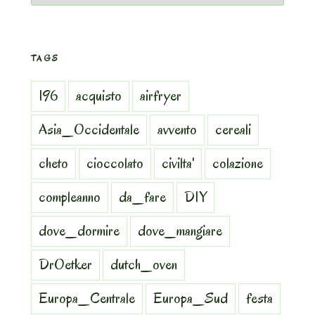
TAGS
196
acquisto
airfryer
Asia_Occidentale
avvento
cereali
cheto
cioccolato
civilta'
colazione
compleanno
da_fare
DIY
dove_dormire
dove_mangiare
DrOetker
dutch_oven
Europa_Centrale
Europa_Sud
festa