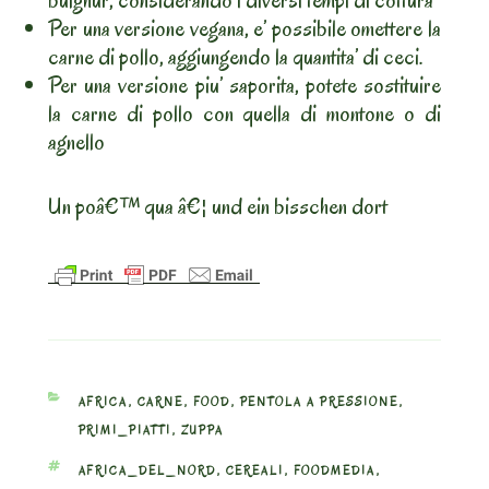
bulghur, considerando i diversi tempi di cottura
Per una versione vegana, e’ possibile omettere la
carne di pollo, aggiungendo la quantita’ di ceci.
Per una versione piu’ saporita, potete sostituire
la carne di pollo con quella di montone o di
agnello
Un poâ€™ qua â€¦ und ein bisschen dort
CATEGORIES
AFRICA
,
CARNE
,
FOOD
,
PENTOLA A PRESSIONE
,
PRIMI_PIATTI
,
ZUPPA
TAGS
AFRICA_DEL_NORD
,
CEREALI
,
FOODMEDIA
,