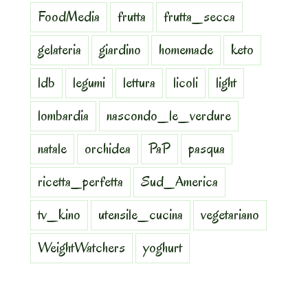
FoodMedia
frutta
frutta_secca
gelateria
giardino
homemade
keto
ldb
legumi
lettura
licoli
light
lombardia
nascondo_le_verdure
natale
orchidea
PaP
pasqua
ricetta_perfetta
Sud_America
tv_kino
utensile_cucina
vegetariano
WeightWatchers
yoghurt