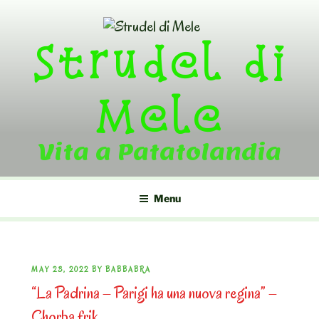
Skip
to
Strudel di
content
Mele
Vita a Patatolandia
Menu
POSTED
MAY 23, 2022
BY
BABBABRA
“La Padrina – Parigi ha una nuova regina” –
ON
Chorba frik