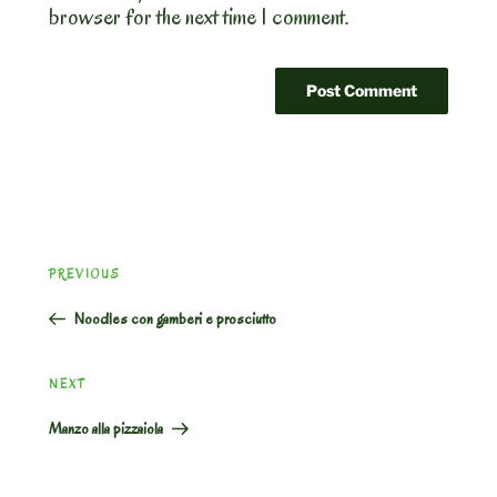
browser for the next time I comment.
Post
Previous
PREVIOUS
navigation
Post
Noodles con gamberi e prosciutto
Next
NEXT
Post
Manzo alla pizzaiola