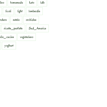
dino
homemade
keto
ldb
licoli
light
lombardia
rdure
natale
orchidea
ricetta_perfetta
Sud_America
sile_cucina
vegetariano
yoghurt