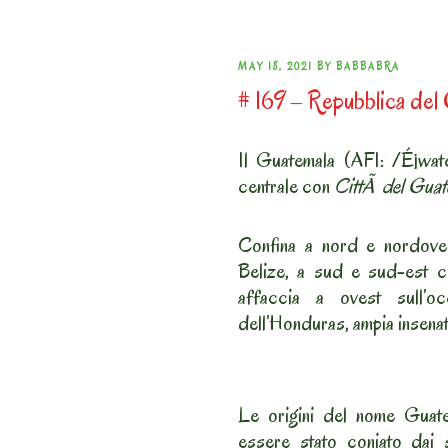
POSTED
MAY 18, 2021
BY
BABBABRA
# 169 – Repubblica del 
ON
Il Guatemala (AFI: /É¡wat
centrale con
CittÃ del Guat
Confina a nord e nordoves
Belize, a sud e sud-est c
affaccia a ovest sull’
dell’Honduras, ampia insenat
Le origini del nome Guate
essere stato coniato dai 