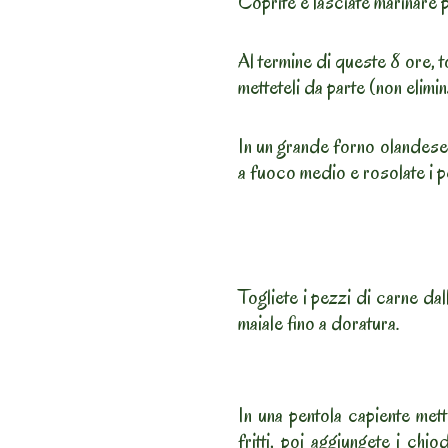
Coprite e lasciate marinare p
Al termine di queste 8 ore, to
metteteli da parte (non elimin
In un grande forno olandese/
a fuoco medio e rosolate i pe
Togliete i pezzi di carne dall
maiale fino a doratura.
In una pentola capiente mett
fritti, poi aggiungete i chio