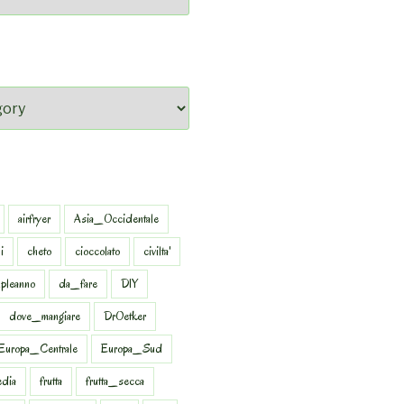
airfryer
Asia_Occidentale
i
cheto
cioccolato
civilta'
pleanno
da_fare
DIY
dove_mangiare
DrOetker
Europa_Centrale
Europa_Sud
dia
frutta
frutta_secca