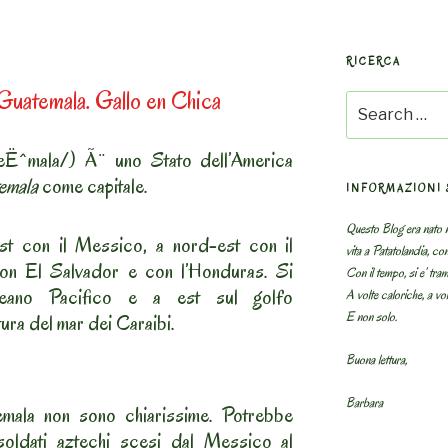
RICERCA
Guatemala. Gallo en Chica
Search
for:
eËˆmala/) Ã¨ uno Stato dell’America
emala
come capitale.
INFORMAZIONI 
Questo Blog era nato n
t con il Messico, a nord-est con il
vita a Patatolandia, co
on El Salvador e con l’Honduras. Si
Con il tempo, si e’ tram
oceano Pacifico e a est sul golfo
A volte caloriche, a volt
E non solo.
ura del mar dei Caraibi.
Buona lettura,
Barbara
mala non sono chiarissime. Potrebbe
soldati aztechi scesi dal Messico al