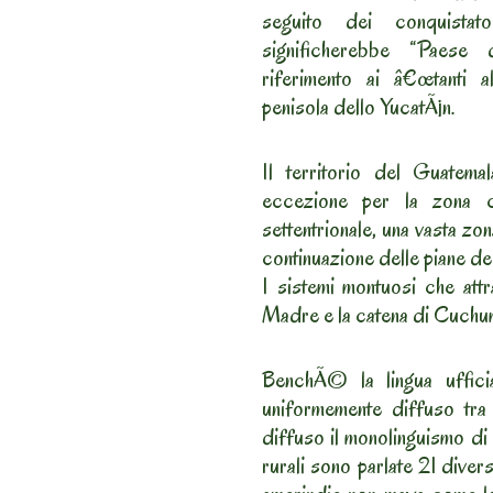
seguito dei conquistat
significherebbe “Paese d
riferimento ai â€œtanti al
penisola dello YucatÃ¡n.
Il territorio del Guatema
eccezione per la zona c
settentrionale, una vasta zon
continuazione delle piane d
I sistemi montuosi che att
Madre e la catena di Cuchu
BenchÃ© la lingua uffici
uniformemente diffuso tra 
diffuso il monolinguismo di 
rurali sono parlate 21 diver