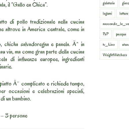
gelateria
giar
a, il “Gallo en Chica”.
legumi
lettura
to di pollo tradizionale nella cucina
nascondo_le_ve
e altrove in America centrale, come in
PaP
pasqua
o, chicha salvadoregna e panela. Ãˆ in
tv_kino
uten
au vin, ma come gran parte della cucina
WeightWatchers
la di influenze europee, ingredienti
inarie.
iatto Ã¨ complicato e richiede tempo,
per occasioni e celebrazioni speciali,
 di un bambino.
– 3 persone