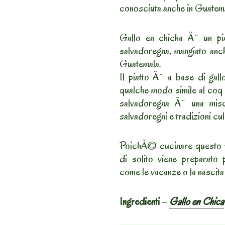
conosciuta anche in Guatemal
Gallo en chicha Ã¨ un piat
salvadoregna, mangiato anch
Guatemala.
Il piatto Ã¨ a base di gall
qualche modo simile al coq 
salvadoregna Ã¨ una misce
salvadoregni e tradizioni cul
PoichÃ© cucinare questo p
di solito viene preparato 
come le vacanze o la nascita
Ingredienti
–
Gallo en Chica