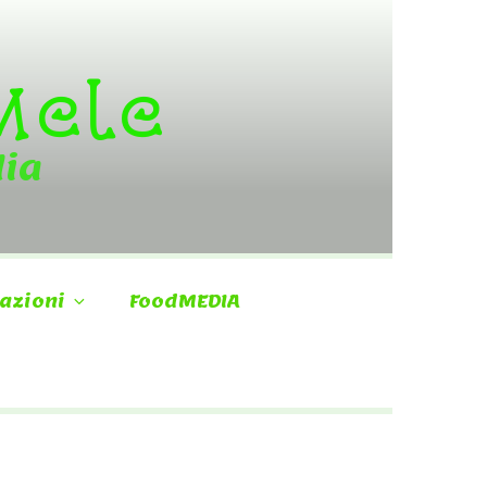
 Mele
dia
azioni
FoodMEDIA