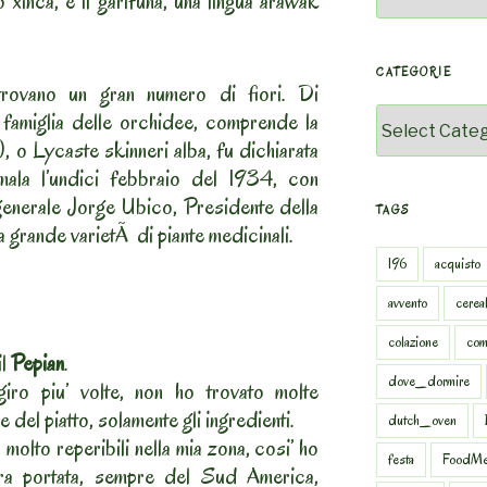
xinca, e il garifuna, una lingua arawak
CATEGORIE
trovano un gran numero di fiori. Di
Categorie
 famiglia delle orchidee, comprende la
, o Lycaste skinneri alba, fu dichiarata
mala l’undici febbraio del 1934, con
generale Jorge Ubico, Presidente della
TAGS
 grande varietÃ di piante medicinali.
196
acquisto
avvento
cereal
colazione
com
il
Pepian
.
dove_dormire
ro piu’ volte, non ho trovato molte
 del piatto, solamente gli ingredienti.
dutch_oven
olto reperibili nella mia zona, cosi’ ho
festa
FoodMe
tra portata, sempre del Sud America,