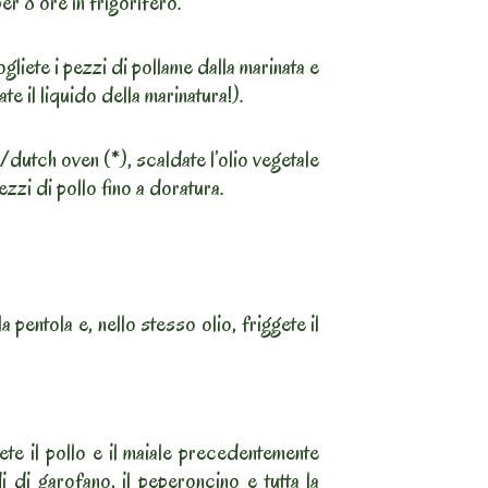
er 8 ore in frigorifero.
gliete i pezzi di pollame dalla marinata e
ate il liquido della marinatura!).
dutch oven (*), scaldate l’olio vegetale
zzi di pollo fino a doratura.
a pentola e, nello stesso olio, friggete il
ete il pollo e il maiale precedentemente
di di garofano, il peperoncino e tutta la