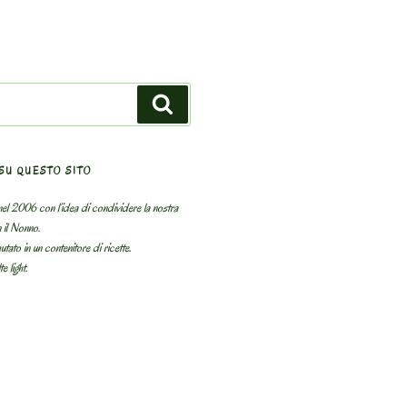
Search
SU QUESTO SITO
el 2006 con l’idea di condividere la nostra
n il Nonno.
utato in un contenitore di ricette.
e light.