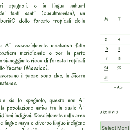
ori spagnoli, e in lingua nahuatl
ei tanti santi” (cuauhtemalan), un
beriâ€ delle foreste tropicali della
M
T
3
4
la Ã¨ essenzialmente montuoso fatta
10
11
ostiera meridionale e per la parte
17
18
a pianeggiante ricca di foreste tropicali
ello Yucatan (Messico).
24
25
raversano il paese sono due, la Sierra
31
matanes.
« Apr
ale sia lo spagnolo, questo non Ã¨
la popolazione nativa tra la quale Ã¨
ARCHIVIO
idiomi indigeni. Specialmente nelle aree
se lingue maya e diverse lingue indigene
Archivio