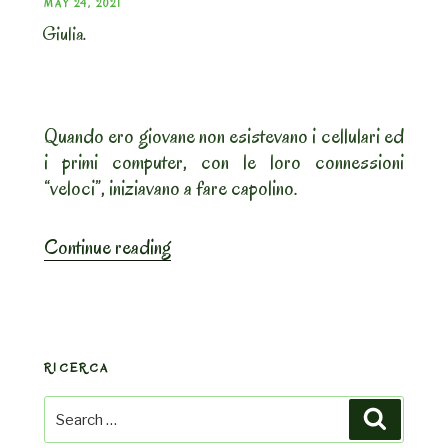
POSTED
MAY 24, 2021
Giulia.
ON
Quando ero giovane non esistevano i cellulari ed
i primi computer, con le loro connessioni
“veloci”, iniziavano a fare capolino.
“Giulia.”
Continue reading
RICERCA
Search
Search
for: