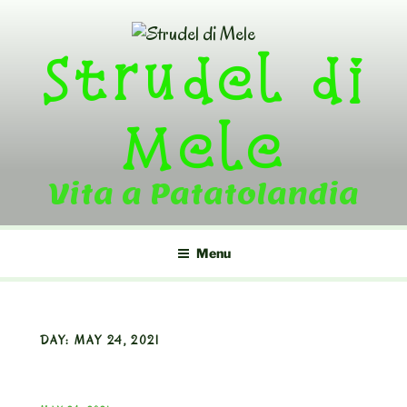
Skip
to
Strudel di
content
Mele
Vita a Patatolandia
Menu
DAY:
MAY 24, 2021