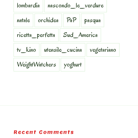
lombardia
nascondo_le_verdure
natale
orchidea
PaP
pasqua
ricetta_perfetta
Sud_America
tv_kino
utensile_cucina
vegetariano
WeightWatchers
yoghurt
Recent Comments