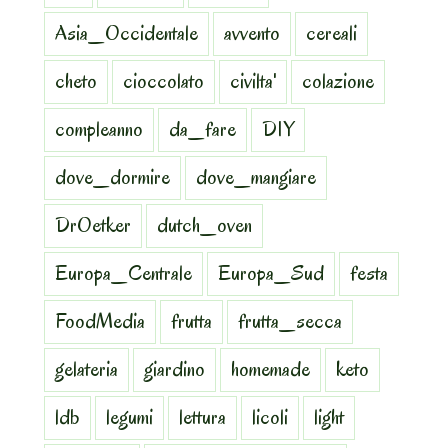
Asia_Occidentale
avvento
cereali
cheto
cioccolato
civilta'
colazione
compleanno
da_fare
DIY
dove_dormire
dove_mangiare
DrOetker
dutch_oven
Europa_Centrale
Europa_Sud
festa
FoodMedia
frutta
frutta_secca
gelateria
giardino
homemade
keto
ldb
legumi
lettura
licoli
light