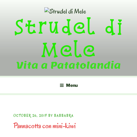
Skip
to
Strudel di
content
Mele
Vita a Patatolandia
Menu
POSTED
OCTOBER 26, 2019
BY
BABBABRA
Pannacotta con mini-kiwi
ON