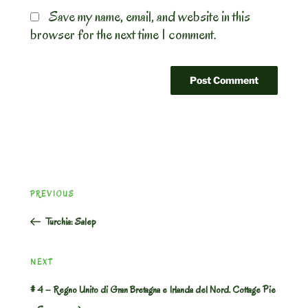
Save my name, email, and website in this
browser for the next time I comment.
Post
Previous
PREVIOUS
navigation
Post
Turchia: Salep
Next
NEXT
Post
# 4 – Regno Unito di Gran Bretagna e Irlanda del Nord. Cottage Pie