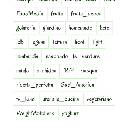
FoodMedia
frutta
frutta_secca
gelateria
giardino
homemade
keto
ldb
legumi
lettura
licoli
light
lombardia
nascondo_le_verdure
natale
orchidea
PaP
pasqua
ricetta_perfetta
Sud_America
tv_kino
utensile_cucina
vegetariano
WeightWatchers
yoghurt