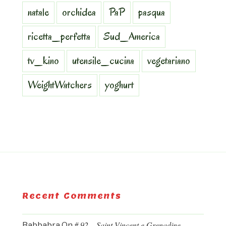
natale
orchidea
PaP
pasqua
ricetta_perfetta
Sud_America
tv_kino
utensile_cucina
vegetariano
WeightWatchers
yoghurt
Recent Comments
# 92 – Saint Vincent e Grenadine.
Babbabra
On