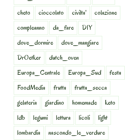
cheto
cioccolato
civilta'
colazione
compleanno
da_fare
DIY
dove_dormire
dove_mangiare
DrOetker
dutch_oven
Europa_Centrale
Europa_Sud
festa
FoodMedia
frutta
frutta_secca
gelateria
giardino
homemade
keto
ldb
legumi
lettura
licoli
light
lombardia
nascondo_le_verdure