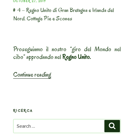
POSTED
OCTOBER 27, 2019
# 4 – Regno Unito di Gran Bretagna e Irlanda del
ON
Nord. Cottage Pie e Scones
Proseguiamo il nostro “giro del Mondo nel
cibo” approdando nel
Regno Unito.
“#
Continue reading
4
–
Regno
Unito
RICERCA
di
Gran
Search
Search
Bretagna
for: