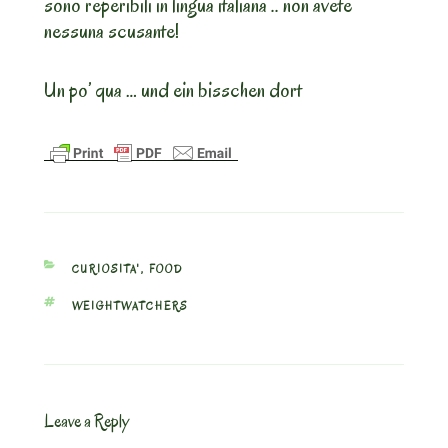
sono reperibili in lingua italiana .. non avete
nessuna scusante!
Un po’ qua … und ein bisschen dort
CATEGORIES
CURIOSITA'
,
FOOD
TAGS
WEIGHTWATCHERS
Leave a Reply