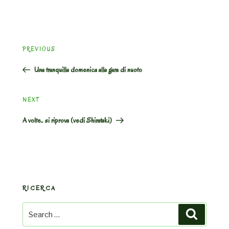
Post
Previous
PREVIOUS
navigation
Post
Una tranquilla domenica alla gara di nuoto
Next
NEXT
Post
A volte.. si riprova (vedi Shirataki)
RICERCA
Search
Search
for: