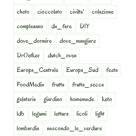
cheto
cioccolato
civilta'
colazione
compleanno
da_fare
DIY
dove_dormire
dove_mangiare
DrOetker
dutch_oven
Europa_Centrale
Europa_Sud
festa
FoodMedia
frutta
frutta_secca
gelateria
giardino
homemade
keto
ldb
legumi
lettura
licoli
light
lombardia
nascondo_le_verdure