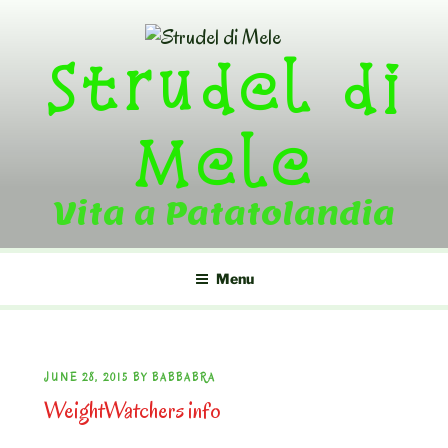
Skip
to
Strudel di
content
Mele
Vita a Patatolandia
Menu
POSTED
JUNE 28, 2015
BY
BABBABRA
WeightWatchers info
ON