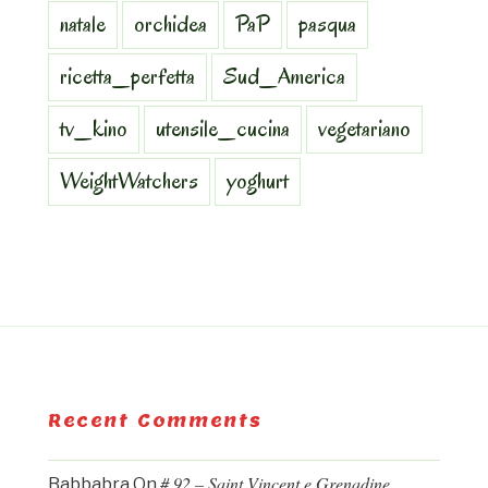
natale
orchidea
PaP
pasqua
ricetta_perfetta
Sud_America
tv_kino
utensile_cucina
vegetariano
WeightWatchers
yoghurt
Recent Comments
# 92 – Saint Vincent e Grenadine.
Babbabra
On