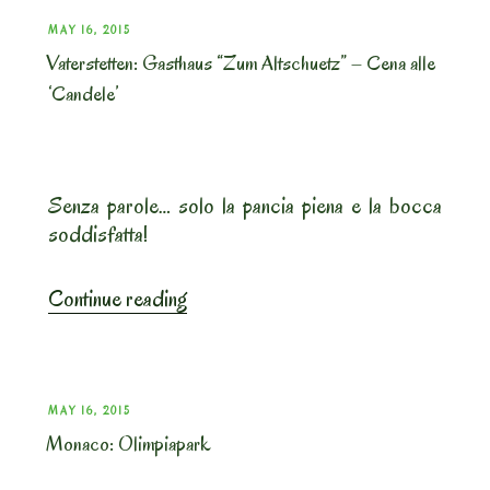
POSTED
MAY 16, 2015
Vaterstetten: Gasthaus “Zum Altschuetz” – Cena alle
ON
‘Candele’
Senza parole… solo la pancia piena e la bocca
soddisfatta!
“Vaterstetten:
Continue reading
Gasthaus
“Zum
Altschuetz”
–
POSTED
MAY 16, 2015
Cena
Monaco: Olimpiapark
ON
alle