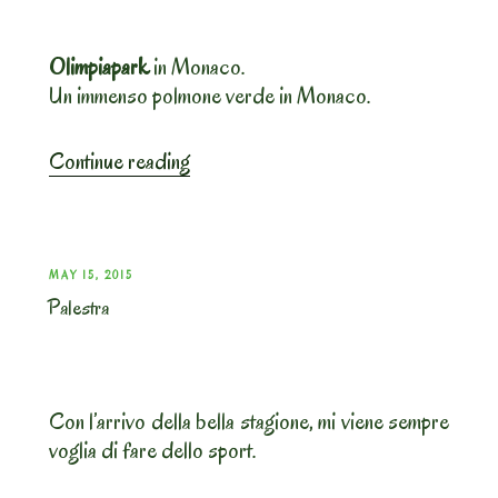
‘Candele’”
Olimpiapark
in Monaco.
Un immenso polmone verde in Monaco.
“Monaco:
Continue reading
Olimpiapark”
POSTED
MAY 15, 2015
Palestra
ON
Con l’arrivo della bella stagione, mi viene sempre
voglia di fare dello sport.