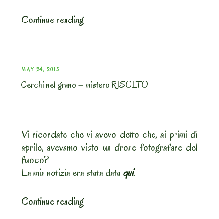
“Sogliola
Continue reading
o
rombo”
POSTED
MAY 24, 2015
Cerchi nel grano – mistero RISOLTO
ON
Vi ricordate che vi avevo detto che, ai primi di
aprile, avevamo visto un drone fotografare del
fuoco?
La mia notizia era stata data
qui
.
“Cerchi
Continue reading
nel