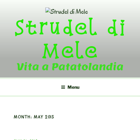
Skip
to
Strudel di
content
Mele
Vita a Patatolandia
Menu
MONTH:
MAY 2015