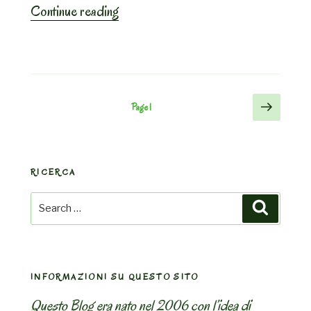
“Palestra”
Continue reading
Posts
Next
Page
1
page
pagination
RICERCA
Search
Search
for:
INFORMAZIONI SU QUESTO SITO
Questo Blog era nato nel 2006 con l’idea di