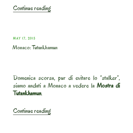
“Focaccia
Continue reading
dolce
ai
mirtilli
freschi”
POSTED
MAY 17, 2015
Monaco: Tutankhamun
ON
Domenica scorsa, pur di evitare lo “stalker”,
siamo andati a Monaco a vedere la
Mostra di
Tutankhamun
.
“Monaco:
Continue reading
Tutankhamun”