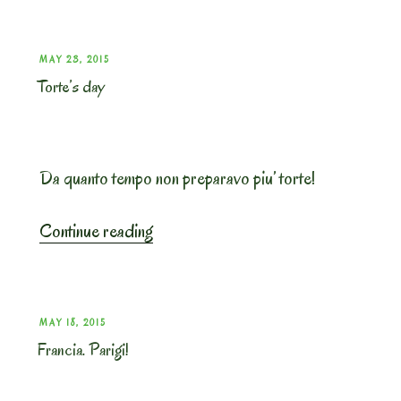
grano
–
mistero
POSTED
MAY 23, 2015
RISOLTO”
Torte’s day
ON
Da quanto tempo non preparavo piu’ torte!
“Torte’s
Continue reading
day”
POSTED
MAY 18, 2015
Francia. Parigi!
ON