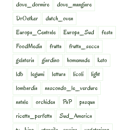
dove_dormire
dove_mangiare
DrOetker
dutch_oven
Europa_Centrale
Europa_Sud
festa
FoodMedia
frutta
frutta_secca
gelateria
giardino
homemade
keto
ldb
legumi
lettura
licoli
light
lombardia
nascondo_le_verdure
natale
orchidea
PaP
pasqua
ricetta_perfetta
Sud_America
tv_kino
utensile_cucina
vegetariano