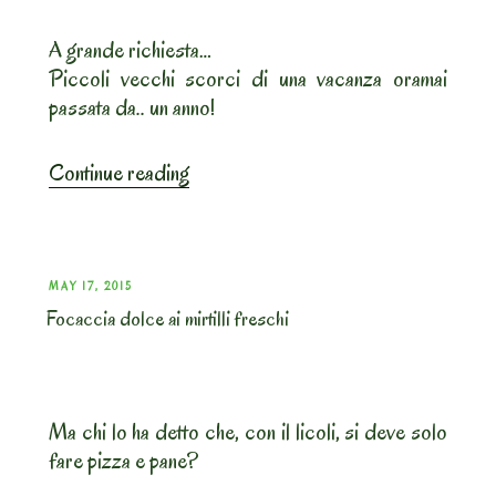
A grande richiesta…
Piccoli vecchi scorci di una vacanza oramai
passata da.. un anno!
“Francia.
Continue reading
Parigi!”
POSTED
MAY 17, 2015
Focaccia dolce ai mirtilli freschi
ON
Ma chi lo ha detto che, con il licoli, si deve solo
fare pizza e pane?