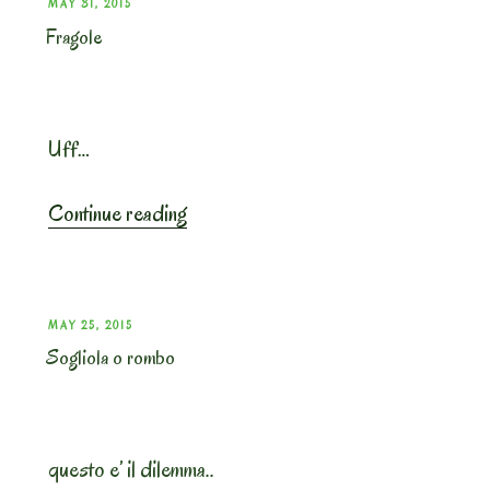
POSTED
MAY 31, 2015
Fragole
ON
Uff…
“Fragole”
Continue reading
POSTED
MAY 25, 2015
Sogliola o rombo
ON
questo e’ il dilemma..