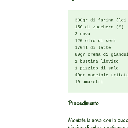
300gr di farina (lei 
150 di zucchero (*)

3 uova

120 olio di semi

170ml di latte

80gr crema di giandui
1 bustina lievito

1 pizzico di sale

40gr nocciole tritate
10 amaretti
Procedimento
Montate la uova con lo zuccher
pizzico di sale e continuate 