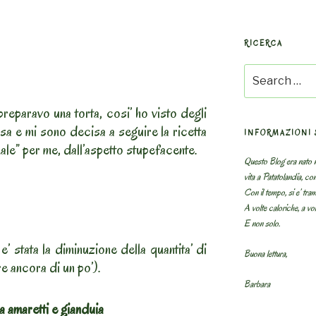
RICERCA
Search
for:
reparavo una torta, cosi’ ho visto degli
sa e mi sono decisa a seguire la ricetta
INFORMAZIONI 
ale” per me, dall’aspetto stupefacente.
Questo Blog era nato n
vita a Patatolandia, co
Con il tempo, si e’ tram
A volte caloriche, a volt
E non solo.
 e’ stata la diminuzione della quantita’ di
Buona lettura,
e ancora di un po’).
Barbara
a amaretti e gianduia