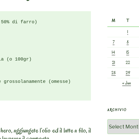
M
T
50% di farro)

1
7
8
14
15
a (o 100gr)

21
22
28
29
 grossolanamente (omesse)

« Jun
ARCHIVIO
Archivio
o, aggiungete l’olio ed il latte a filo, il
a lavorare il composto