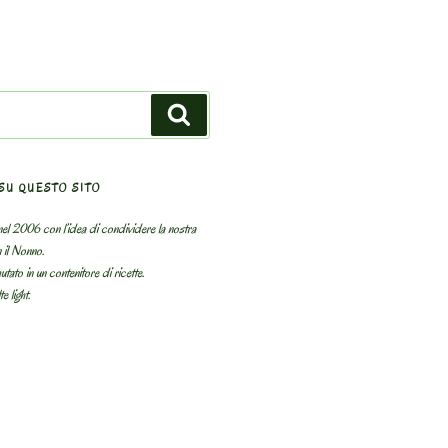
Search
SU QUESTO SITO
el 2006 con l’idea di condividere la nostra
n il Nonno.
utato in un contenitore di ricette.
e light.