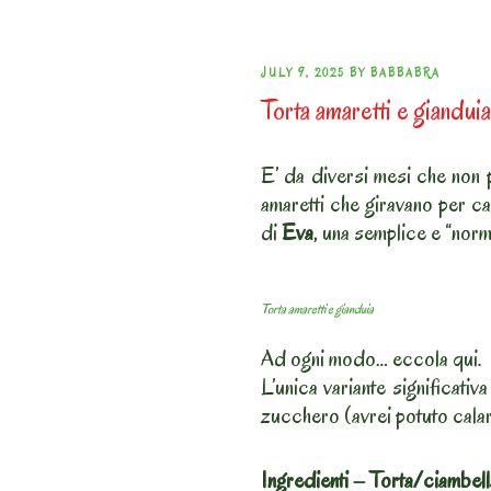
POSTED
JULY 9, 2025
BY
BABBABRA
Torta amaretti e gianduia
ON
E’ da diversi mesi che non p
amaretti che giravano per ca
di
Eva
, una semplice e “norm
Torta amaretti e gianduia
Ad ogni modo… eccola qui.
L’unica variante significativa
zucchero (avrei potuto calar
Ingredienti – Torta/ciambell