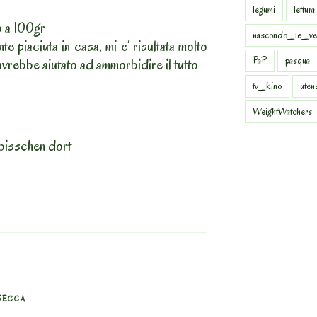
legumi
lettura
o a 100gr
nascondo_le_ve
e piaciuta in casa, mi e’ risultata molto
PaP
pasqua
 avrebbe aiutato ad ammorbidire il tutto
tv_kino
uten
WeightWatchers
bisschen dort
SECCA