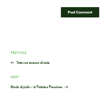
Post
Previous
PREVIOUS
navigation
Post
Torta con mousse di mela
Next
NEXT
Post
Brodo di pollo – in Pentola a Pressione