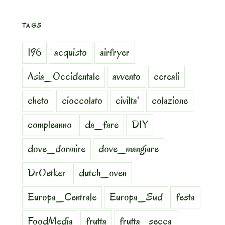
TAGS
196
acquisto
airfryer
Asia_Occidentale
avvento
cereali
cheto
cioccolato
civilta'
colazione
compleanno
da_fare
DIY
dove_dormire
dove_mangiare
DrOetker
dutch_oven
Europa_Centrale
Europa_Sud
festa
FoodMedia
frutta
frutta_secca