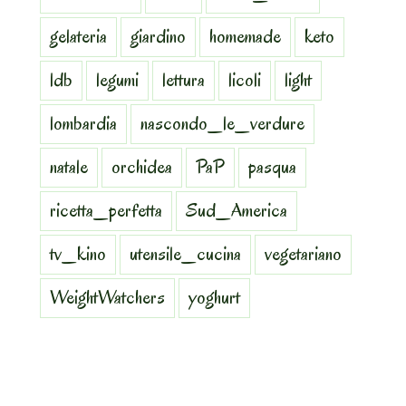
gelateria
giardino
homemade
keto
ldb
legumi
lettura
licoli
light
lombardia
nascondo_le_verdure
natale
orchidea
PaP
pasqua
ricetta_perfetta
Sud_America
tv_kino
utensile_cucina
vegetariano
WeightWatchers
yoghurt