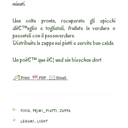
minuti.
Una volta pronta, recuperate gli spicchi
dâ€™aglio e toglieteli, frullate la verdura o
passateli con il passaverdura.
Distribuite la zuppa nei piatti e servite ben calda.
Un poâ€™ qua â€¦ und ein bisschen dort
CATEGORIES
FOOD
,
PRIMI_PIATTI
,
ZUPPA
TAGS
LEGUMI
,
LIGHT