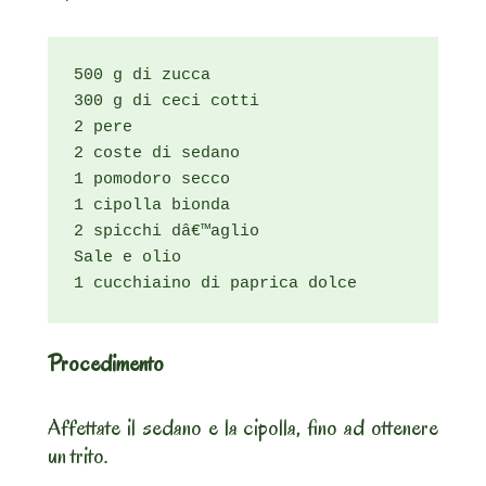
500 g di zucca

300 g di ceci cotti

2 pere

2 coste di sedano

1 pomodoro secco

1 cipolla bionda

2 spicchi dâ€™aglio

Sale e olio

1 cucchiaino di paprica dolce
Procedimento
Affettate il sedano e la cipolla, fino ad ottenere
un trito.