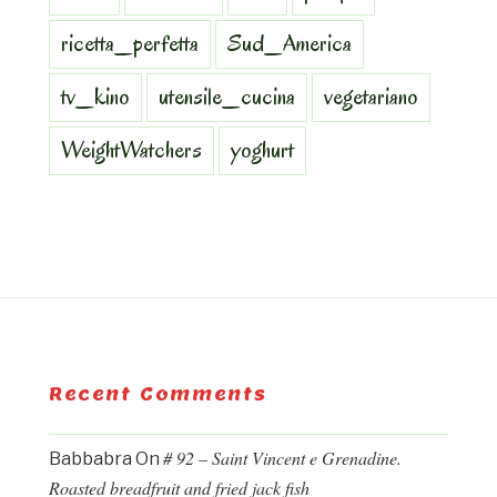
ricetta_perfetta
Sud_America
tv_kino
utensile_cucina
vegetariano
WeightWatchers
yoghurt
Recent Comments
# 92 – Saint Vincent e Grenadine.
Babbabra
On
Roasted breadfruit and fried jack fish