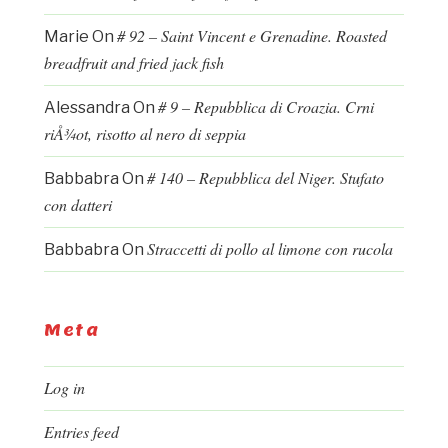
# 92 – Saint Vincent e Grenadine. Roasted
Marie
On
breadfruit and fried jack fish
# 9 – Repubblica di Croazia. Crni
Alessandra
On
riÅ¾ot, risotto al nero di seppia
# 140 – Repubblica del Niger. Stufato
Babbabra
On
con datteri
Straccetti di pollo al limone con rucola
Babbabra
On
Meta
Log in
Entries feed