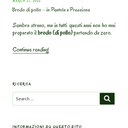
POSTED
MARCH 27, 2025
Brodo di pollo – in Pentola a Pressione
ON
Sembra strano, ma in tutti questi anni non ho mai
preparato il
brodo (di pollo)
partendo da zero.
“Brodo
Continue reading
di
pollo
–
in
RICERCA
Pentola
a
Search
Search
Pressione”
for:
INFORMAZIONI SU QUESTO SITO