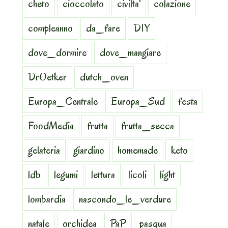
cheto
cioccolato
civilta'
colazione
compleanno
da_fare
DIY
dove_dormire
dove_mangiare
DrOetker
dutch_oven
Europa_Centrale
Europa_Sud
festa
FoodMedia
frutta
frutta_secca
gelateria
giardino
homemade
keto
ldb
legumi
lettura
licoli
light
lombardia
nascondo_le_verdure
natale
orchidea
PaP
pasqua