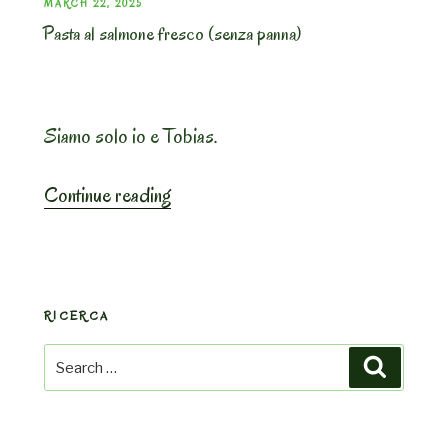
POSTED
MARCH 22, 2025
Pasta al salmone fresco (senza panna)
ON
Siamo solo io e Tobias.
“Pasta
Continue reading
al
salmone
fresco
(senza
RICERCA
panna)”
Search
Search
for: