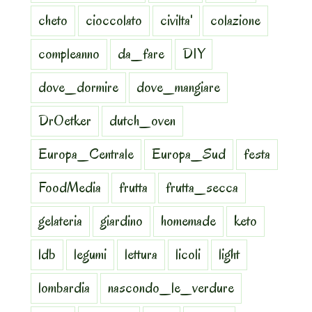
cheto
cioccolato
civilta'
colazione
compleanno
da_fare
DIY
dove_dormire
dove_mangiare
DrOetker
dutch_oven
Europa_Centrale
Europa_Sud
festa
FoodMedia
frutta
frutta_secca
gelateria
giardino
homemade
keto
ldb
legumi
lettura
licoli
light
lombardia
nascondo_le_verdure