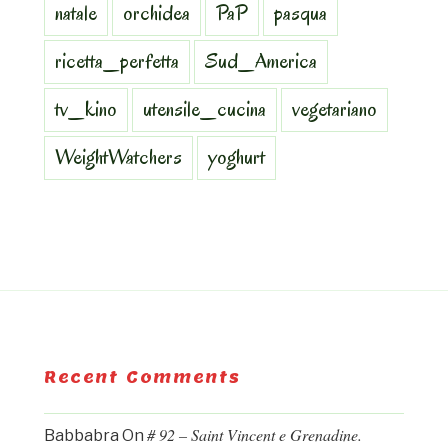
natale
orchidea
PaP
pasqua
ricetta_perfetta
Sud_America
tv_kino
utensile_cucina
vegetariano
WeightWatchers
yoghurt
Recent Comments
# 92 – Saint Vincent e Grenadine.
Babbabra
On