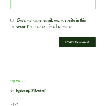
Save my name, email, and website in this
browser for the next time I comment.
Post
Previous
PREVIOUS
navigation
Post
Ingelsberg. “Mikrofarm”
Next
NEXT