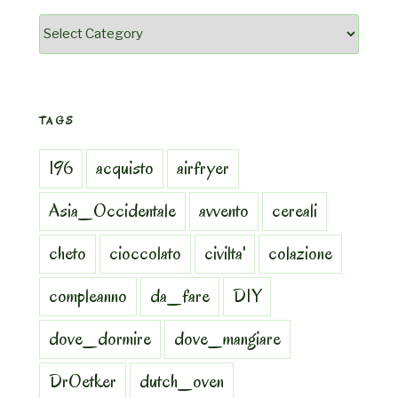
Categorie
TAGS
196
acquisto
airfryer
Asia_Occidentale
avvento
cereali
cheto
cioccolato
civilta'
colazione
compleanno
da_fare
DIY
dove_dormire
dove_mangiare
DrOetker
dutch_oven