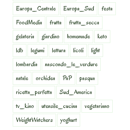
Europa_Centrale
Europa_Sud
festa
FoodMedia
frutta
frutta_secca
gelateria
giardino
homemade
keto
ldb
legumi
lettura
licoli
light
lombardia
nascondo_le_verdure
natale
orchidea
PaP
pasqua
ricetta_perfetta
Sud_America
tv_kino
utensile_cucina
vegetariano
WeightWatchers
yoghurt