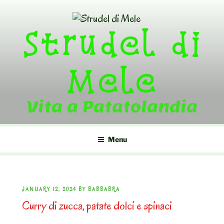
Skip
to
Strudel di
content
Mele
Vita a Patatolandia
Menu
POSTED
JANUARY 12, 2024
BY
BABBABRA
Curry di zucca, patate dolci e spinaci
ON