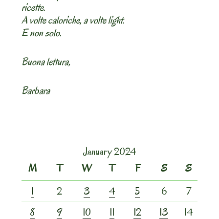
ricette.
A volte caloriche, a volte light.
E non solo.
Buona lettura,
Barbara
January 2024
M
T
W
T
F
S
S
1
2
3
4
5
6
7
8
9
10
11
12
13
14