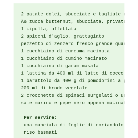
2 patate dolci, sbucciate e tagliate a cube
Â½ zucca butternut, sbucciata, privata dei
1 cipolla, affettata

2 spicchi d'aglio, grattugiato

pezzetto di zenzero fresco grande quanto u
1 cucchiaino di curcuma macinata

1 cucchiaino di cumino macinato

1 cucchiaino di garam masala

1 lattina da 400 ml di latte di cocco

1 barattolo da 400 g di pomodorini a pezzi

200 ml di brodo vegetale

2 crocchette di spinaci surgelati o una ma
sale marino e pepe nero appena macinato

 Per servire:
 una manciata di foglie di coriandolo fresc
 riso basmati
