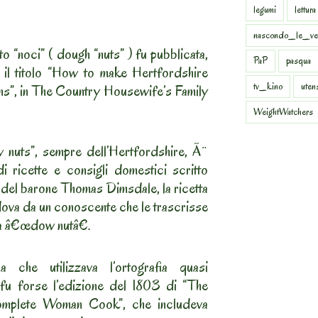
legumi
lettura
nascondo_le_ve
tto “noci” ( dough “nuts” ) fu pubblicata,
PaP
pasqua
n il titolo “How to make Hertfordshire
tv_kino
uten
s”, in The Country Housewife’s Family
WeightWatchers
w nuts”, sempre dell’Hertfordshire, Ã¨
 di ricette e consigli domestici scritto
e del barone Thomas Dimsdale, la ricetta
dova da un conoscente che le trascrisse
una â€œdow nutâ€.
 che utilizzava l’ortografia quasi
 fu forse l’edizione del 1803 di “The
omplete Woman Cook”, che includeva