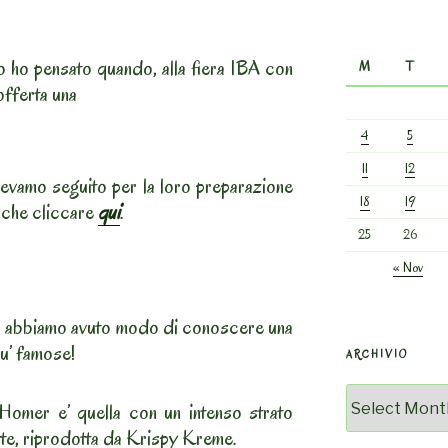
 ho pensato quando, alla fiera IBA con
M
T
offerta una
4
5
11
12
vevamo seguito per la loro preparazione
18
19
a che cliccare
qui
.
25
26
« Nov
e, abbiamo avuto modo di conoscere una
iu’ famose!
ARCHIVIO
Archivio
 Homer e’ quella con un intenso strato
tte, riprodotta da Krispy Kreme.