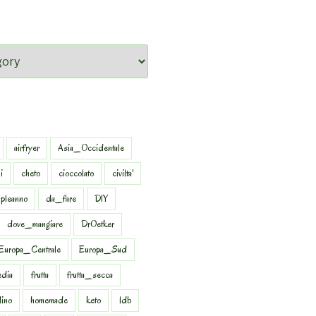
airfryer
Asia_Occidentale
i
cheto
cioccolato
civilta'
pleanno
da_fare
DIY
dove_mangiare
DrOetker
Europa_Centrale
Europa_Sud
dia
frutta
frutta_secca
dino
homemade
keto
ldb