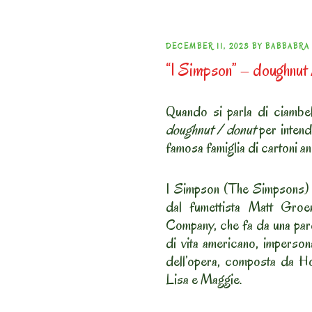
POSTED
DECEMBER 11, 2023
BY
BABBABRA
“I Simpson” – doughnut 
ON
Quando si parla di ciambel
doughnut / donut
per intende
famosa famiglia di cartoni an
I Simpson (The Simpsons) e’
dal fumettista Matt Groe
Company, che fa da una paro
di vita americano, imperson
dell’opera, composta da Ho
Lisa e Maggie.