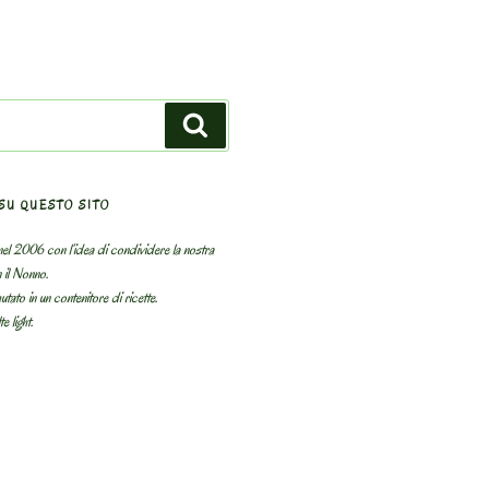
Search
SU QUESTO SITO
el 2006 con l’idea di condividere la nostra
n il Nonno.
utato in un contenitore di ricette.
e light.