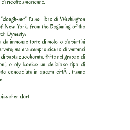
 di ricette americane.
 “dough-nut” fu nel libro di Washington
of New York, from the Beginning of the
tch Dynasty:
ta da immense torte di mele, o da piattini
ervate; ma era sempre sicuro di vantarsi
 di pasta zuccherata, fritte nel grasso di
oni, o oly koeks: un delizioso tipo di
nte conosciuta in questa cittÃ , tranne
e.
bisschen dort