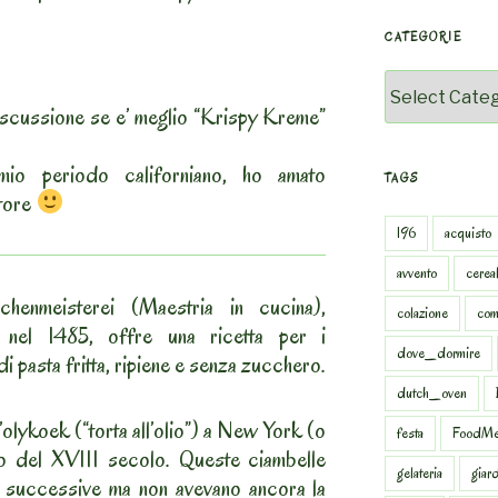
CATEGORIE
Categorie
iscussione se e’ meglio “Krispy Kreme”
mio periodo californiano, ho amato
TAGS
itore
196
acquisto
avvento
cereal
henmeisterei (Maestria in cucina),
colazione
com
 nel 1485, offre una ricetta per i
dove_dormire
i pasta fritta, ripiene e senza zucchero.
dutch_oven
’olykoek (“torta all’olio”) a New York (o
festa
FoodMe
io del XVIII secolo. Queste ciambelle
gelateria
giar
e successive ma non avevano ancora la