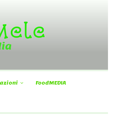
 Mele
dia
azioni
FoodMEDIA