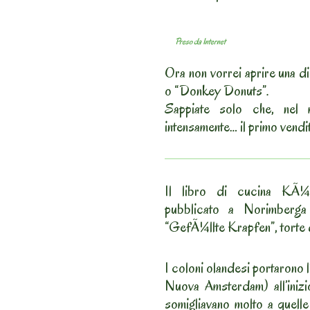
Preso da Internet
Ora non vorrei aprire una d
o “Donkey Donuts”.
Sappiate solo che, nel 
intensamente… il primo vend
Il libro di cucina KÃ¼c
pubblicato a Norimberga
“GefÃ¼llte Krapfen”, torte d
I coloni olandesi portarono l
Nuova Amsterdam) all’iniz
somigliavano molto a quell