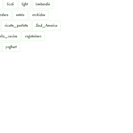
licoli
light
lombardia
rdure
natale
orchidea
ricetta_perfetta
Sud_America
sile_cucina
vegetariano
yoghurt