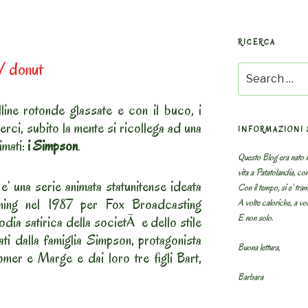
RICERCA
/ donut
Search
for:
line rotonde glassate e con il buco, i
rci, subito la mente si ricollega ad una
INFORMAZIONI 
imati:
i Simpson
.
Questo Blog era nato n
vita a Patatolandia, co
 una serie animata statunitense ideata
Con il tempo, si e’ tram
ning nel 1987 per Fox Broadcasting
A volte caloriche, a volt
E non solo.
dia satirica della societÃ e dello stile
ati dalla famiglia Simpson, protagonista
Buona lettura,
mer e Marge e dai loro tre figli Bart,
Barbara