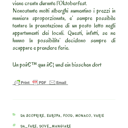
viene creata durante l’Oktoberfest.
Nonostante molti alberghi aumentino i prezzi in
maniera sproporzionata, e’ sempre possibile
tentare la prenotazione di un posto letto negli
appartamenti dei locali. Questi, infatti, se ne
hanno la possibilita’ decidono sempre di
scappare e prendere ferie.
Un poâ€™ qua â€¦ und ein bisschen dort
CATEGORIES
DA SCOPRIRE
,
EUROPA
,
FOOD
,
MONACO
,
VARIE
TAGS
DA_FARE
,
DOVE_MANGIARE