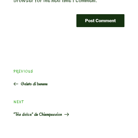
Post
Previous
PREVIOUS
navigation
Post
Gelato di banana
Next
NEXT
Post
“Tris dolce” da Chiarapassion