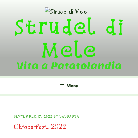
Skip
to
Strudel di
content
Mele
Vita a Patatolandia
Menu
POSTED
SEPTEMBER 17, 2022
BY
BABBABRA
Oktoberfest… 2022
ON