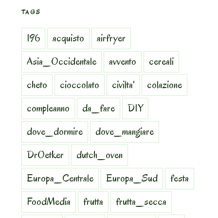
TAGS
196
acquisto
airfryer
Asia_Occidentale
avvento
cereali
cheto
cioccolato
civilta'
colazione
compleanno
da_fare
DIY
dove_dormire
dove_mangiare
DrOetker
dutch_oven
Europa_Centrale
Europa_Sud
festa
FoodMedia
frutta
frutta_secca