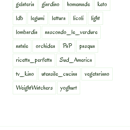
gelateria
giardino
homemade
keto
ldb
legumi
lettura
licoli
light
lombardia
nascondo_le_verdure
natale
orchidea
PaP
pasqua
ricetta_perfetta
Sud_America
tv_kino
utensile_cucina
vegetariano
WeightWatchers
yoghurt