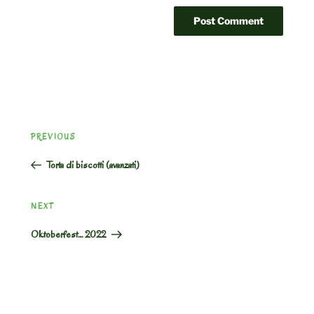
Post
Previous
PREVIOUS
navigation
Post
Torta di biscotti (avanzati)
Next
NEXT
Post
Oktoberfest… 2022