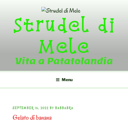
Skip
to
Strudel di
content
Mele
Vita a Patatolandia
Menu
POSTED
SEPTEMBER 16, 2022
BY
BABBABRA
Gelato di banana
ON