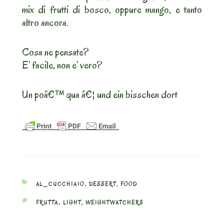
mix di frutti di bosco, oppure mango, e tanto
altro ancora.
Cosa ne pensate?
E’ facile, non e’ vero?
Un poâ€™ qua â€¦ und ein bisschen dort
CATEGORIES
AL_CUCCHIAIO
,
DESSERT
,
FOOD
TAGS
FRUTTA
,
LIGHT
,
WEIGHTWATCHERS