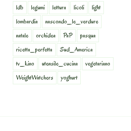
ldb
legumi
lettura
licoli
light
lombardia
nascondo_le_verdure
natale
orchidea
PaP
pasqua
ricetta_perfetta
Sud_America
tv_kino
utensile_cucina
vegetariano
WeightWatchers
yoghurt