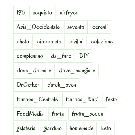
196
acquisto
airfryer
Asia_Occidentale
avvento
cereali
cheto
cioccolato
civilta'
colazione
compleanno
da_fare
DIY
dove_dormire
dove_mangiare
DrOetker
dutch_oven
Europa_Centrale
Europa_Sud
festa
FoodMedia
frutta
frutta_secca
gelateria
giardino
homemade
keto