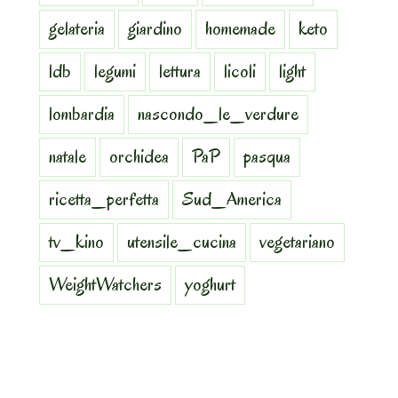
gelateria
giardino
homemade
keto
ldb
legumi
lettura
licoli
light
lombardia
nascondo_le_verdure
natale
orchidea
PaP
pasqua
ricetta_perfetta
Sud_America
tv_kino
utensile_cucina
vegetariano
WeightWatchers
yoghurt