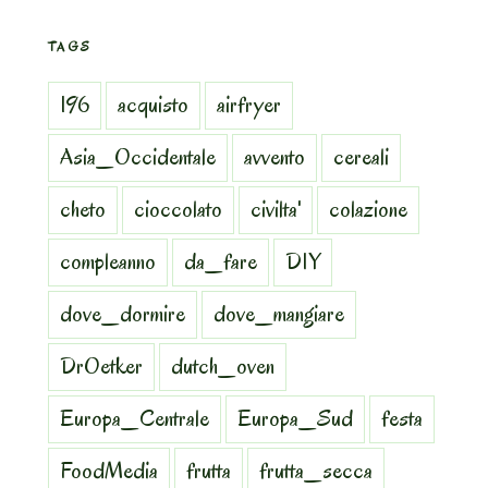
TAGS
196
acquisto
airfryer
Asia_Occidentale
avvento
cereali
cheto
cioccolato
civilta'
colazione
compleanno
da_fare
DIY
dove_dormire
dove_mangiare
DrOetker
dutch_oven
Europa_Centrale
Europa_Sud
festa
FoodMedia
frutta
frutta_secca