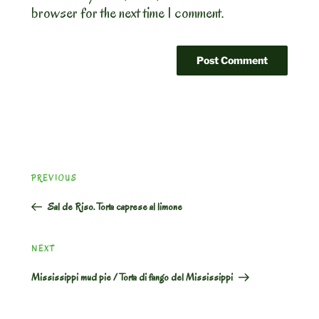
browser for the next time I comment.
Post
Previous
PREVIOUS
navigation
Post
Sal de Riso. Torta caprese al limone
Next
NEXT
Post
Mississippi mud pie / Torta di fango del Mississippi