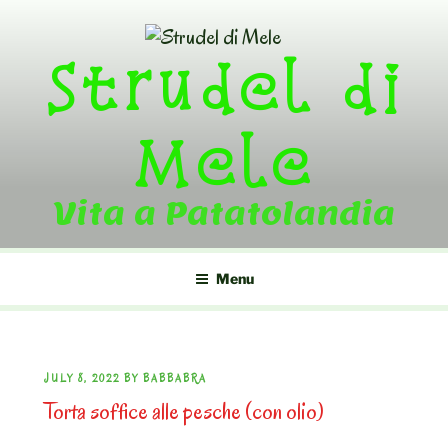
Skip
to
Strudel di
content
Mele
Vita a Patatolandia
Menu
POSTED
JULY 8, 2022
BY
BABBABRA
Torta soffice alle pesche (con olio)
ON