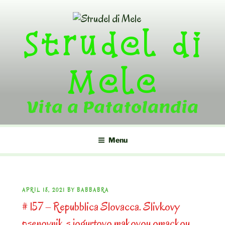
Skip
to
Strudel di
content
Mele
Vita a Patatolandia
Menu
POSTED
APRIL 18, 2021
BY
BABBABRA
# 157 – Repubblica Slovacca. Slivkovy
ON
psenovnik s jogurtovo makovou omackou