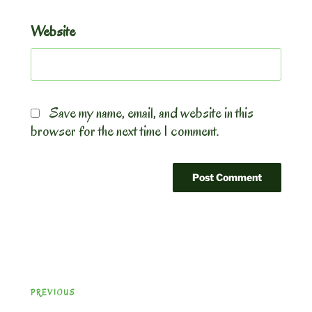
Website
Save my name, email, and website in this
browser for the next time I comment.
Post
Previous
PREVIOUS
navigation
Post