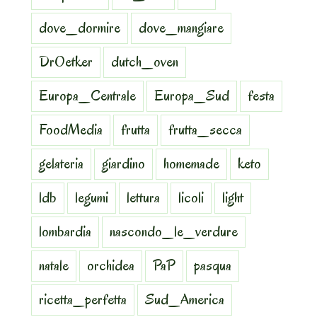
dove_dormire
dove_mangiare
DrOetker
dutch_oven
Europa_Centrale
Europa_Sud
festa
FoodMedia
frutta
frutta_secca
gelateria
giardino
homemade
keto
ldb
legumi
lettura
licoli
light
lombardia
nascondo_le_verdure
natale
orchidea
PaP
pasqua
ricetta_perfetta
Sud_America