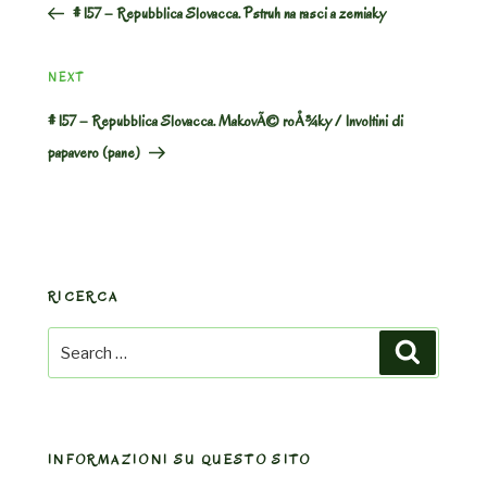
# 157 – Repubblica Slovacca. Pstruh na rasci a zemiaky
Next
NEXT
Post
# 157 – Repubblica Slovacca. MakovÃ© roÅ¾ky / Involtini di
papavero (pane)
RICERCA
Search
Search
for:
INFORMAZIONI SU QUESTO SITO