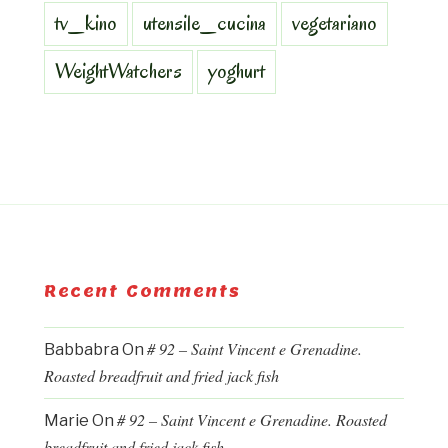
tv_kino
utensile_cucina
vegetariano
WeightWatchers
yoghurt
Recent Comments
# 92 – Saint Vincent e Grenadine.
Babbabra
On
Roasted breadfruit and fried jack fish
# 92 – Saint Vincent e Grenadine. Roasted
Marie
On
breadfruit and fried jack fish