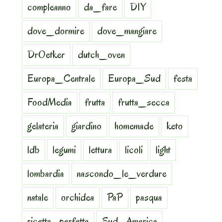
compleanno
da_fare
DIY
dove_dormire
dove_mangiare
DrOetker
dutch_oven
Europa_Centrale
Europa_Sud
festa
FoodMedia
frutta
frutta_secca
gelateria
giardino
homemade
keto
ldb
legumi
lettura
licoli
light
lombardia
nascondo_le_verdure
natale
orchidea
PaP
pasqua
ricetta_perfetta
Sud_America