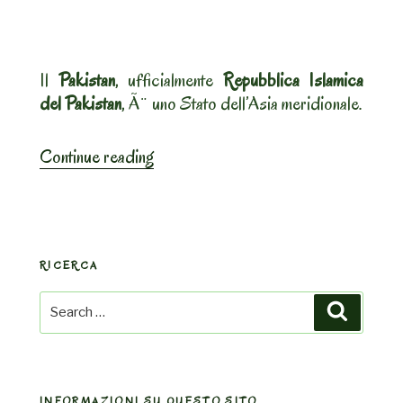
Roghni
naan”
Il
Pakistan
, ufficialmente
Repubblica Islamica
del Pakistan
, Ã¨ uno Stato dell’Asia meridionale.
“#
Continue reading
159
–
Repubblica
Islamica
RICERCA
del
Pakistan.
Search
Search
Easy
for:
Bhuna
Chana
Masala
INFORMAZIONI SU QUESTO SITO