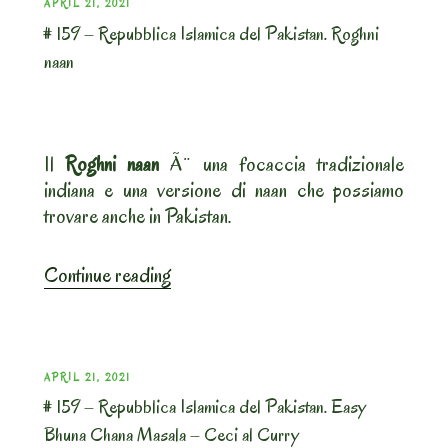
POSTED
APRIL 21, 2021
# 159 – Repubblica Islamica del Pakistan. Roghni
ON
naan
Il
Roghni naan
Ã¨ una focaccia tradizionale
indiana e una versione di naan che possiamo
trovare anche in Pakistan.
“#
Continue reading
159
–
Repubblica
Islamica
POSTED
APRIL 21, 2021
del
# 159 – Repubblica Islamica del Pakistan. Easy
ON
Pakistan.
Bhuna Chana Masala – Ceci al Curry