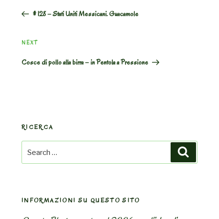
Post
# 128 – Stati Uniti Messicani. Guacamole
Next
NEXT
Post
Cosce di pollo alla birra – in Pentola a Pressione
RICERCA
Search
Search
for:
INFORMAZIONI SU QUESTO SITO