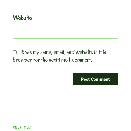
Website
Save my name, email, and website in this
browser for the next time I comment.
Post
Previous
PREVIOUS
navigation