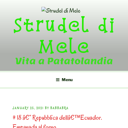
Skip
to
Strudel di
content
Mele
Vita a Patatolandia
Menu
POSTED
JANUARY 25, 2021
BY
BABBABRA
# 18 â€“ Repubblica dellâ€™Ecuador.
ON
Empanada al forno