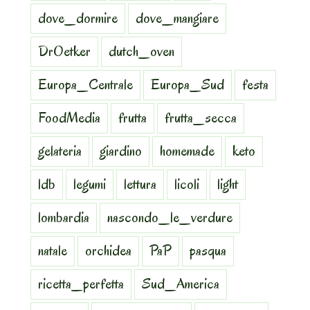
dove_dormire
dove_mangiare
DrOetker
dutch_oven
Europa_Centrale
Europa_Sud
festa
FoodMedia
frutta
frutta_secca
gelateria
giardino
homemade
keto
ldb
legumi
lettura
licoli
light
lombardia
nascondo_le_verdure
natale
orchidea
PaP
pasqua
ricetta_perfetta
Sud_America