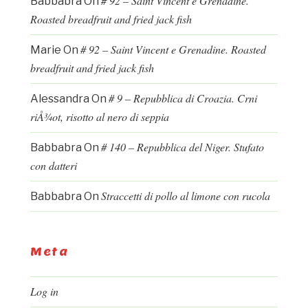
# 92 – Saint Vincent e Grenadine.
Babbabra
On
Roasted breadfruit and fried jack fish
# 92 – Saint Vincent e Grenadine. Roasted
Marie
On
breadfruit and fried jack fish
# 9 – Repubblica di Croazia. Crni
Alessandra
On
riÅ¾ot, risotto al nero di seppia
# 140 – Repubblica del Niger. Stufato
Babbabra
On
con datteri
Straccetti di pollo al limone con rucola
Babbabra
On
Meta
Log in