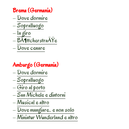
Brema (Germania)
–
Dove dormire
–
Sopralluogo
–
In giro
–
BÃ¶ttcherstraÃŸe
–
Dove cenare
Amburgo (Germania)
–
Dove dormire
–
Sopralluogo
–
Giro al porto
–
San Michele e dintorni
–
Musical e altro
–
Dove mangiare.. e non solo
–
Miniatur Wunderland e altro