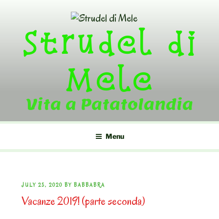
Skip
to
Strudel di
content
Mele
Vita a Patatolandia
Menu
POSTED
JULY 25, 2020
BY
BABBABRA
Vacanze 2019! (parte seconda)
ON