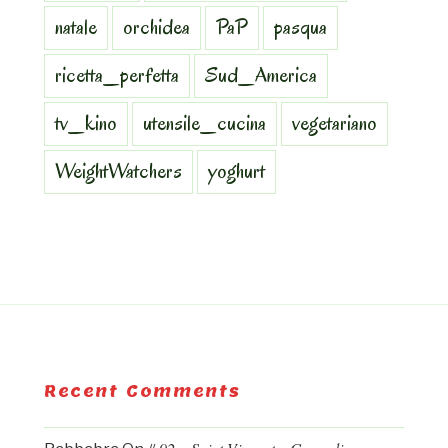
natale
orchidea
PaP
pasqua
ricetta_perfetta
Sud_America
tv_kino
utensile_cucina
vegetariano
WeightWatchers
yoghurt
Recent Comments