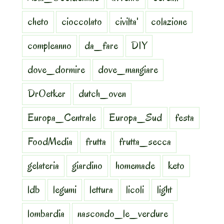
cheto
cioccolato
civilta'
colazione
compleanno
da_fare
DIY
dove_dormire
dove_mangiare
DrOetker
dutch_oven
Europa_Centrale
Europa_Sud
festa
FoodMedia
frutta
frutta_secca
gelateria
giardino
homemade
keto
ldb
legumi
lettura
licoli
light
lombardia
nascondo_le_verdure