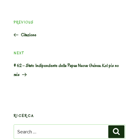
Post
Previous
PREVIOUS
navigation
Post
Citazione
Next
NEXT
Post
# 62 – Stato Indipendente della Papua Nuova Guinea. Kol pis no
rais
RICERCA
Search
Search
for: