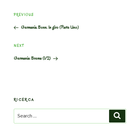
Post
Previous
PREVIOUS
navigation
Post
Germania. Bonn. In giro (Parte Uno)
Next
NEXT
Post
Germania: Brema (1/2)
RICERCA
Search
Search
for: