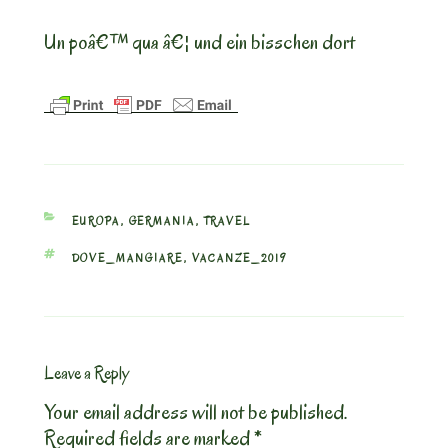
Un poâ€™ qua â€¦ und ein bisschen dort
CATEGORIES
EUROPA
,
GERMANIA
,
TRAVEL
TAGS
DOVE_MANGIARE
,
VACANZE_2019
Leave a Reply
Your email address will not be published.
Required fields are marked
*