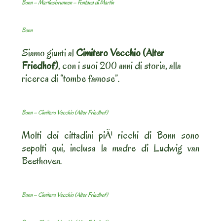
Bonn – Martinsbrunnen – Fontana di Martin
Bonn
Siamo giunti al
Cimitero Vecchio (Alter
Friedhof)
, con i suoi 200 anni di storia, alla
ricerca di “tombe famose”.
Bonn – Cimitero Vecchio (Alter Friedhof)
Molti dei cittadini piÃ¹ ricchi di Bonn sono
sepolti qui, inclusa la madre di Ludwig van
Beethoven.
Bonn – Cimitero Vecchio (Alter Friedhof)