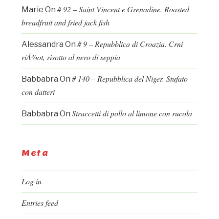
# 92 – Saint Vincent e Grenadine. Roasted
Marie
On
breadfruit and fried jack fish
# 9 – Repubblica di Croazia. Crni
Alessandra
On
riÅ¾ot, risotto al nero di seppia
# 140 – Repubblica del Niger. Stufato
Babbabra
On
con datteri
Straccetti di pollo al limone con rucola
Babbabra
On
Meta
Log in
Entries feed