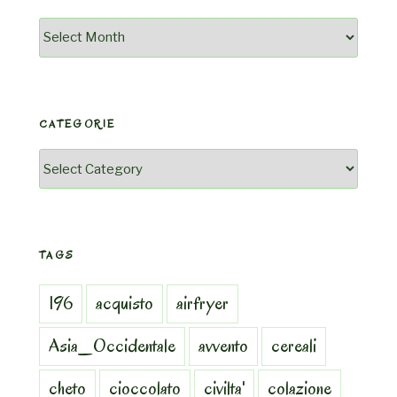
Archivio
CATEGORIE
Categorie
TAGS
196
acquisto
airfryer
Asia_Occidentale
avvento
cereali
cheto
cioccolato
civilta'
colazione