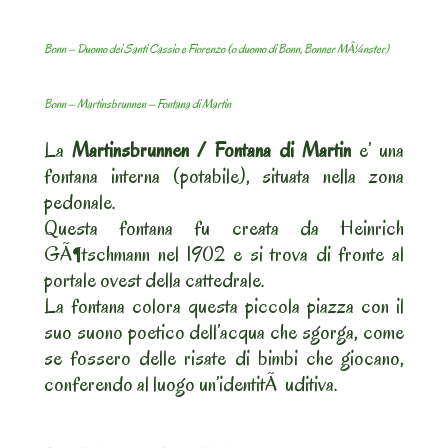
Bonn – Duomo dei Santi Cassio e Fiorenzo (o duomo di Bonn,
Bonner MÃ¼nster
)
Bonn – Martinsbrunnen – Fontana di Martin
La
Martinsbrunnen / Fontana di Martin
e’ una
fontana interna (potabile), situata nella zona
pedonale.
Questa fontana fu creata da Heinrich
GÃ¶tschmann nel 1902 e si trova di fronte al
portale ovest della cattedrale.
La fontana colora questa piccola piazza con il
suo suono poetico dell’acqua che sgorga, come
se fossero delle risate di bimbi che giocano,
conferendo al luogo un’identitÃ uditiva.