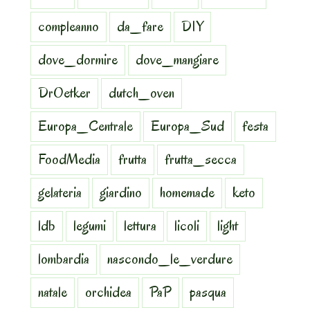
compleanno
da_fare
DIY
dove_dormire
dove_mangiare
DrOetker
dutch_oven
Europa_Centrale
Europa_Sud
festa
FoodMedia
frutta
frutta_secca
gelateria
giardino
homemade
keto
ldb
legumi
lettura
licoli
light
lombardia
nascondo_le_verdure
natale
orchidea
PaP
pasqua