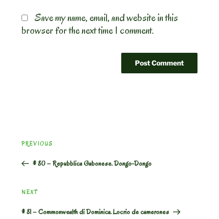
Save my name, email, and website in this
browser for the next time I comment.
Post
Previous
PREVIOUS
navigation
Post
# 80 – Repubblica Gabonese. Dongo-Dongo
Next
NEXT
Post
# 81 – Commonwealth di Dominica. Locrio de camerones