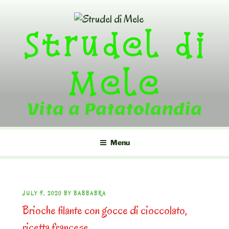
Skip
to
Strudel di
content
Mele
Vita a Patatolandia
Menu
POSTED
JULY 9, 2020
BY
BABBABRA
Brioche filante con gocce di cioccolato,
ON
ricetta francese