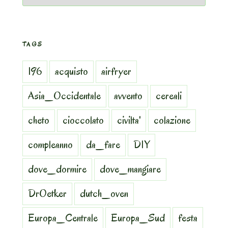
TAGS
196
acquisto
airfryer
Asia_Occidentale
avvento
cereali
cheto
cioccolato
civilta'
colazione
compleanno
da_fare
DIY
dove_dormire
dove_mangiare
DrOetker
dutch_oven
Europa_Centrale
Europa_Sud
festa