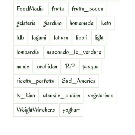
FoodMedia
frutta
frutta_secca
gelateria
giardino
homemade
keto
ldb
legumi
lettura
licoli
light
lombardia
nascondo_le_verdure
natale
orchidea
PaP
pasqua
ricetta_perfetta
Sud_America
tv_kino
utensile_cucina
vegetariano
WeightWatchers
yoghurt