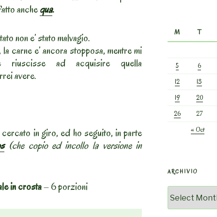
 fatto anche
qua
.
M
T
tato non e’ stato malvagio.
la carne e’ ancora stopposa, mentre mi
e riuscisse ad acquisire quella
5
6
rrei avere.
12
13
19
20
26
27
« Oct
cercato in giro, ed ho seguito, in parte
os
(che copio ed incollo la versione in
ARCHIVIO
ale in crosta
– 6 porzioni
Archivio