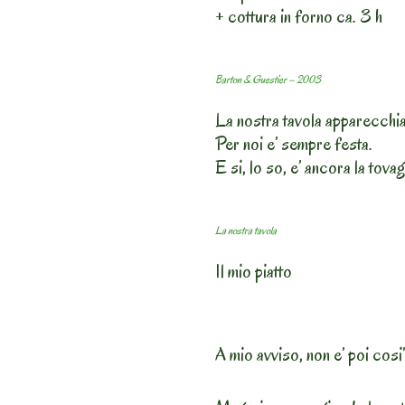
+ cottura in forno ca. 3 h
Barton & Guestier – 2003
La nostra tavola apparecchia
Per noi e’ sempre festa.
E si, lo so, e’ ancora la tov
La nostra tavola
Il mio piatto
A mio avviso, non e’ poi cos