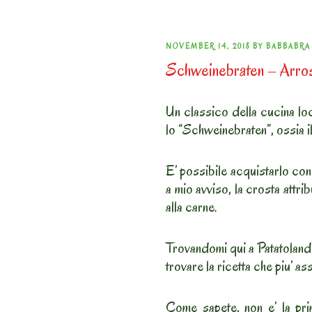
POSTED
NOVEMBER 14, 2018
BY
BABBABRA
Schweinebraten – Arrost
ON
Un classico della cucina lo
lo “Schweinebraten”, ossia i
E’ possibile acquistarlo co
a mio avviso, la crosta attr
alla carne.
Trovandomi qui a Patatolandi
trovare la ricetta che piu’ as
Come sapete, non e’ la pri