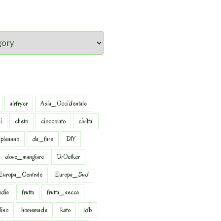
airfryer
Asia_Occidentale
i
cheto
cioccolato
civilta'
pleanno
da_fare
DIY
dove_mangiare
DrOetker
Europa_Centrale
Europa_Sud
dia
frutta
frutta_secca
dino
homemade
keto
ldb