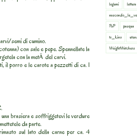
legumi
lettura
nascondo_le_ve
PaP
pasqua
tv_kino
uten
carvi/semi di cumino.
cotenna) con sale e pepe. Spennellate la
WeightWatchers
getela con la metÃ del carvi.
ti, il porro e le carote a pezzetti di ca. 1
C.
n una brasiera e soffriggetevi le verdure
 mettetele da parte.
 rimasto sul lato della carne per ca. 4