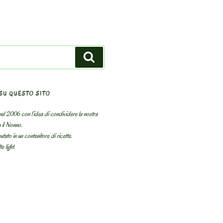
Search
SU QUESTO SITO
el 2006 con l’idea di condividere la nostra
n il Nonno.
utato in un contenitore di ricette.
e light.