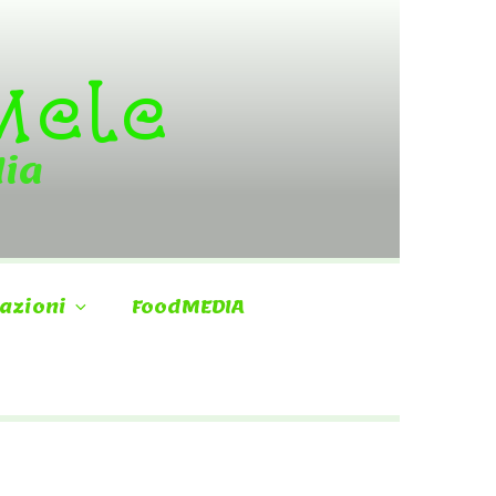
 Mele
dia
azioni
FoodMEDIA