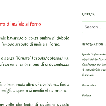
RICERCA
o di maiale al forno
Search
for:
cale bavarese e’ senza ombra di dubbio
l famoso arrosto di maiale al forno.
INFORMAZIONI 
Questo Blog era nato n
n o senza “Kruste” (crosta/cotenna) ma,
vita a Patatolandia, co
ibuisce un ulteriore tono di croccantezza
Con il tempo, si e’ tram
A volte caloriche, a volt
E non solo.
a, non mi resta altro che provare… fino a
Buona lettura,
somiglia a quanto si manfia al ristorante.
Barbara
ma volta che tento di cucinare questo