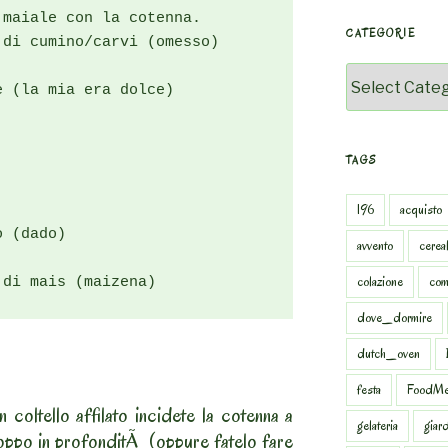
maiale con la cotenna.

CATEGORIE
di cumino/carvi (omesso)

Categorie
 (la mia era dolce)

TAGS
196
acquisto
 (dado)

avvento
cereal
colazione
com
 di mais (maizena)
dove_dormire
dutch_oven
festa
FoodMe
 coltello affilato incidete la cotenna a
gelateria
giar
oppo in profonditÃ (oppure fatelo fare