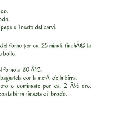
oco.
odo.
pepe e il resto del carvi.
 del forno per ca. 25 minuti, finchÃ© la
e bolle.
l forno a 180 Â°C.
 bagnatela con la metÃ della birra.
rosto e continuate per ca. 2 Â½ ore,
n la birra rimasta e il brodo.