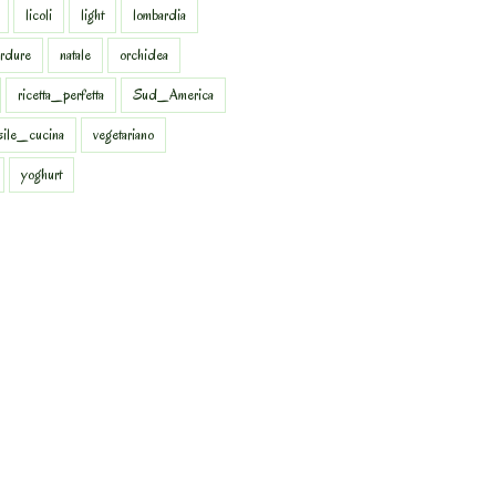
licoli
light
lombardia
rdure
natale
orchidea
ricetta_perfetta
Sud_America
sile_cucina
vegetariano
yoghurt