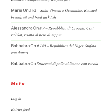
# 92 – Saint Vincent e Grenadine. Roasted
Marie
On
breadfruit and fried jack fish
# 9 – Repubblica di Croazia. Crni
Alessandra
On
riÅ¾ot, risotto al nero di seppia
# 140 – Repubblica del Niger. Stufato
Babbabra
On
con datteri
Straccetti di pollo al limone con rucola
Babbabra
On
Meta
Log in
Entries feed