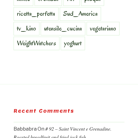
ricetta_perfetta
Sud_America
tv_kino
utensile_cucina
vegetariano
WeightWatchers
yoghurt
Recent Comments
# 92 – Saint Vincent e Grenadine.
Babbabra
On
Roasted breadfruit and fried jack fish