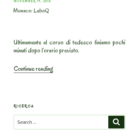
POSTED
NOVEMBER 19, 2018
Monaco: LeboQ
ON
Ultimamente al corso di tedesco finiamo pochi
minuti dopo l’orario previsto.
“Monaco:
Continue reading
LeboQ”
RICERCA
Search
Search
for: