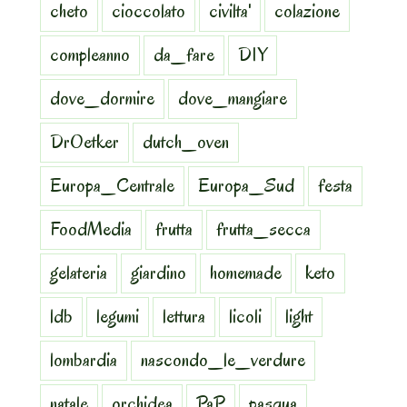
cheto
cioccolato
civilta'
colazione
compleanno
da_fare
DIY
dove_dormire
dove_mangiare
DrOetker
dutch_oven
Europa_Centrale
Europa_Sud
festa
FoodMedia
frutta
frutta_secca
gelateria
giardino
homemade
keto
ldb
legumi
lettura
licoli
light
lombardia
nascondo_le_verdure
natale
orchidea
PaP
pasqua