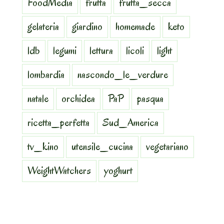
FoodMedia
frutta
frutta_secca
gelateria
giardino
homemade
keto
ldb
legumi
lettura
licoli
light
lombardia
nascondo_le_verdure
natale
orchidea
PaP
pasqua
ricetta_perfetta
Sud_America
tv_kino
utensile_cucina
vegetariano
WeightWatchers
yoghurt