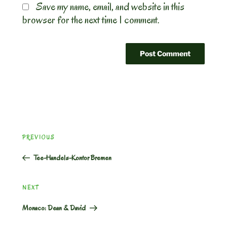
Save my name, email, and website in this
browser for the next time I comment.
Post
Previous
PREVIOUS
navigation
Post
Tee-Handels-Kontor Bremen
Next
NEXT
Post
Monaco: Dean & David