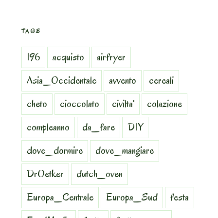
TAGS
196
acquisto
airfryer
Asia_Occidentale
avvento
cereali
cheto
cioccolato
civilta'
colazione
compleanno
da_fare
DIY
dove_dormire
dove_mangiare
DrOetker
dutch_oven
Europa_Centrale
Europa_Sud
festa