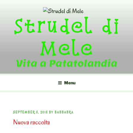
Skip
to
Strudel di
content
Mele
Vita a Patatolandia
Menu
POSTED
SEPTEMBER 8, 2018
BY
BABBABRA
Nuova raccolta
ON