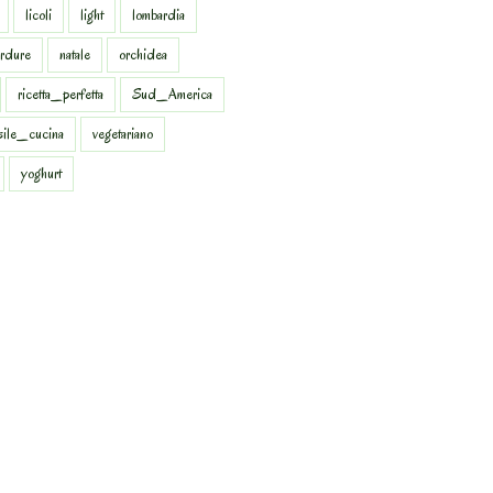
licoli
light
lombardia
rdure
natale
orchidea
ricetta_perfetta
Sud_America
sile_cucina
vegetariano
yoghurt