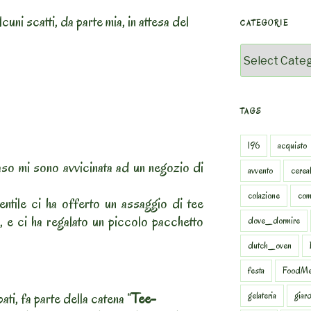
uni scatti, da parte mia, in attesa del
CATEGORIE
Categorie
TAGS
196
acquisto
caso mi sono avvicinata ad un negozio di
avvento
cereal
colazione
com
entile ci ha offerto un assaggio di tee
i, e ci ha regalato un piccolo pacchetto
dove_dormire
dutch_oven
festa
FoodMe
ati, fa parte della catena “
Tee-
gelateria
giar