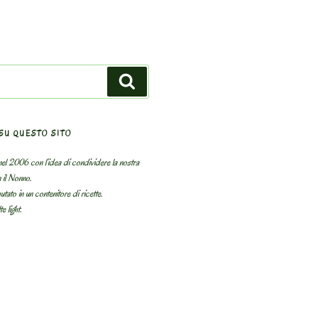
Search
SU QUESTO SITO
el 2006 con l’idea di condividere la nostra
n il Nonno.
utato in un contenitore di ricette.
e light.