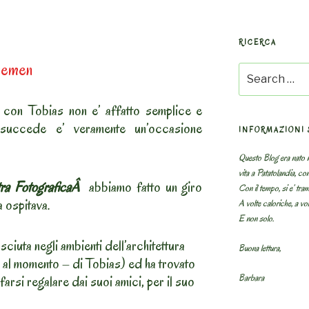
RICERCA
remen
Search
for:
’ con Tobias non e’ affatto semplice e
succede e’ veramente un’occasione
INFORMAZIONI 
Questo Blog era nato n
vita a Patatolandia, co
ra FotograficaÂ
abbiamo fatto un giro
Con il tempo, si e’ tram
la ospitava.
A volte caloriche, a volt
E non solo.
sciuta negli ambienti dell’architettura
Buona lettura,
al momento – di Tobias) ed ha trovato
Barbara
farsi regalare dai suoi amici, per il suo