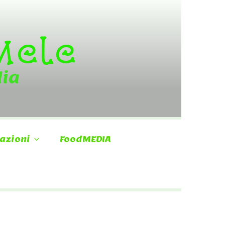
 Mele
dia
azioni
FoodMEDIA