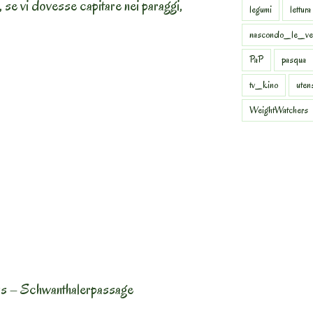
e, se vi dovesse capitare nei paraggi,
legumi
lettura
nascondo_le_ve
PaP
pasqua
tv_kino
uten
WeightWatchers
ss – Schwanthalerpassage