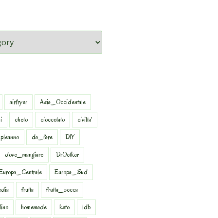
airfryer
Asia_Occidentale
i
cheto
cioccolato
civilta'
pleanno
da_fare
DIY
dove_mangiare
DrOetker
Europa_Centrale
Europa_Sud
dia
frutta
frutta_secca
dino
homemade
keto
ldb