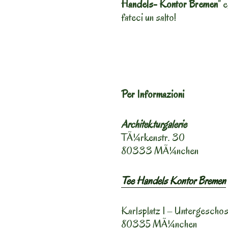
Handels- Kontor Bremen
” 
fateci un salto!
Per Informazioni
Architekturgalerie
TÃ¼rkenstr. 30
80333 MÃ¼nchen
Tee Handels Kontor Bremen
Karlsplatz 1 – Untergescho
80335 MÃ¼nchen