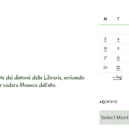
M
T
3
4
10
11
17
18
24
25
ta dei dintorni della Libreria, arrivando
« Aug
r vedere Monaco dall’alto.
ARCHIVIO
Archivio