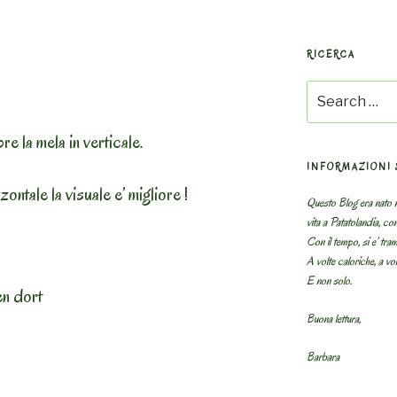
RICERCA
Search
for:
re la mela in verticale.
INFORMAZIONI 
ontale la visuale e’ migliore !
Questo Blog era nato n
vita a Patatolandia, co
Con il tempo, si e’ tram
A volte caloriche, a volt
E non solo.
en dort
Buona lettura,
Barbara