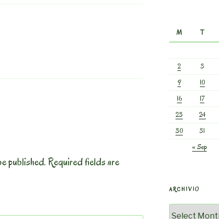
M
T
2
3
9
10
16
17
23
24
30
31
« Sep
be published.
Required fields are
ARCHIVIO
Archivio