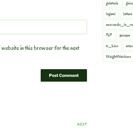
gelateria
giar
legumi
lettura
nascondo_le_ve
PaP
pasqua
tv_kino
uten
 website in this browser for the next
WeightWatchers
Next
NEXT
Post