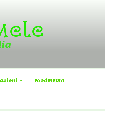
 Mele
dia
azioni
FoodMEDIA