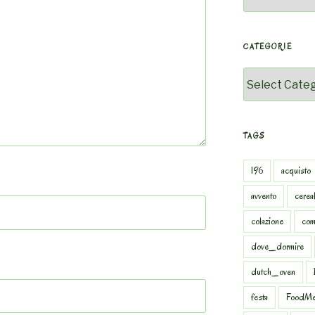
CATEGORIE
Categorie
TAGS
196
acquisto
avvento
cereal
colazione
com
dove_dormire
dutch_oven
festa
FoodMe