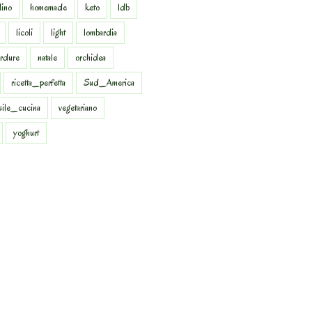
dino
homemade
keto
ldb
licoli
light
lombardia
rdure
natale
orchidea
ricetta_perfetta
Sud_America
sile_cucina
vegetariano
yoghurt