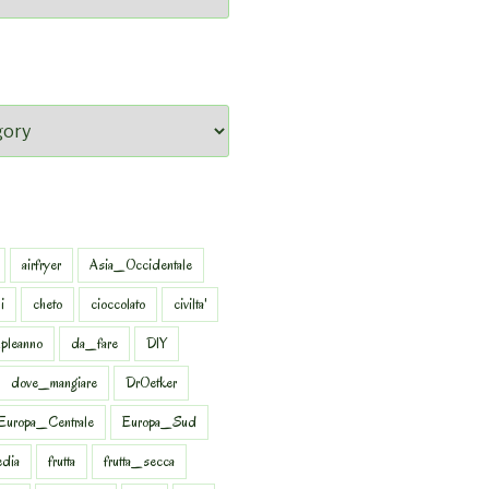
airfryer
Asia_Occidentale
i
cheto
cioccolato
civilta'
pleanno
da_fare
DIY
dove_mangiare
DrOetker
Europa_Centrale
Europa_Sud
dia
frutta
frutta_secca