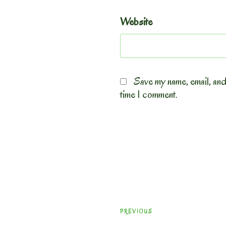
Website
Save my name, email, and
time I comment.
Post
Previous
PREVIOUS
navigation
Post