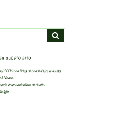
Search
SU QUESTO SITO
el 2006 con l’idea di condividere la nostra
n il Nonno.
utato in un contenitore di ricette.
e light.