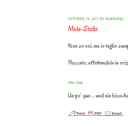
POSTED
OCTOBER 13, 2017
BY
BABBABRA
Mela-Stella
ON
Non so voi, ma io taglio semp
Peccato, affettandola in orizz
Mela-Stella
Un po’ qua … und ein bissch