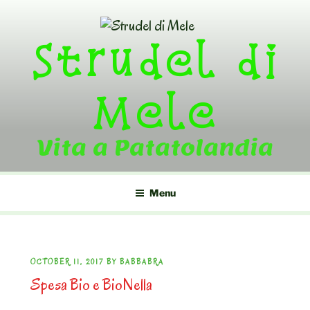
Skip
to
Strudel di
content
Mele
Vita a Patatolandia
Menu
POSTED
OCTOBER 11, 2017
BY
BABBABRA
Spesa Bio e BioNella
ON