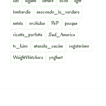
ldb
legumi
lettura
licoli
light
lombardia
nascondo_le_verdure
natale
orchidea
PaP
pasqua
ricetta_perfetta
Sud_America
tv_kino
utensile_cucina
vegetariano
WeightWatchers
yoghurt