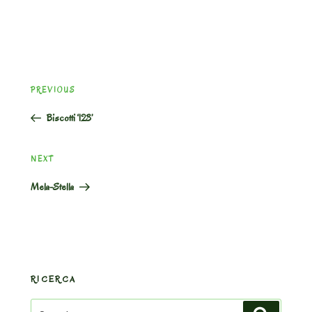
Post
Previous
PREVIOUS
navigation
Post
Biscotti ‘123’
Next
NEXT
Post
Mela-Stella
RICERCA
Search
Search