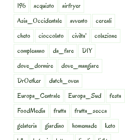
196
acquisto
airfryer
Asia_Occidentale
avvento
cereali
cheto
cioccolato
civilta'
colazione
compleanno
da_fare
DIY
dove_dormire
dove_mangiare
DrOetker
dutch_oven
Europa_Centrale
Europa_Sud
festa
FoodMedia
frutta
frutta_secca
gelateria
giardino
homemade
keto