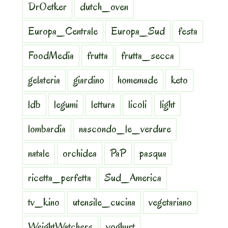
DrOetker
dutch_oven
Europa_Centrale
Europa_Sud
festa
FoodMedia
frutta
frutta_secca
gelateria
giardino
homemade
keto
ldb
legumi
lettura
licoli
light
lombardia
nascondo_le_verdure
natale
orchidea
PaP
pasqua
ricetta_perfetta
Sud_America
tv_kino
utensile_cucina
vegetariano
WeightWatchers
yoghurt