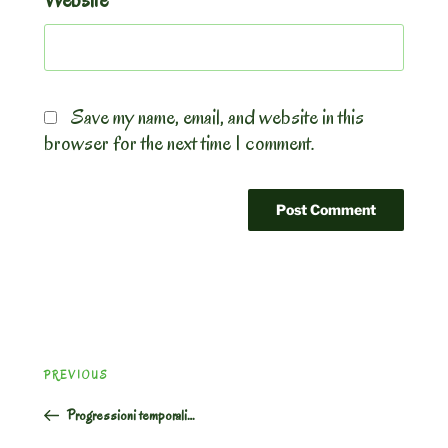
Save my name, email, and website in this
browser for the next time I comment.
Post
Previous
PREVIOUS
navigation
Post
Progressioni temporali…