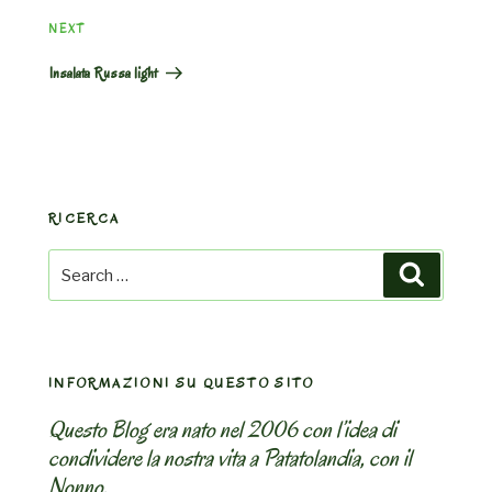
Next
NEXT
Post
Insalata Russa light
RICERCA
Search
Search
for:
INFORMAZIONI SU QUESTO SITO
Questo Blog era nato nel 2006 con l’idea di
condividere la nostra vita a Patatolandia, con il
Nonno.