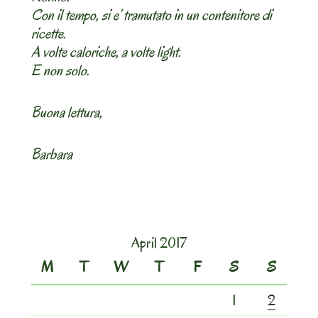
Con il tempo, si e’ tramutato in un contenitore di
ricette.
A volte caloriche, a volte light.
E non solo.
Buona lettura,
Barbara
April 2017
M
T
W
T
F
S
S
1
2