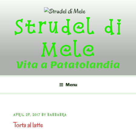
Skip
to
Strudel di
content
Mele
Vita a Patatolandia
Menu
POSTED
APRIL 29, 2017
BY
BABBABRA
Torta al latte
ON