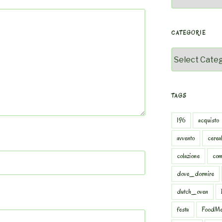
CATEGORIE
Categorie
TAGS
196
acquisto
avvento
cereal
colazione
com
dove_dormire
dutch_oven
festa
FoodMe