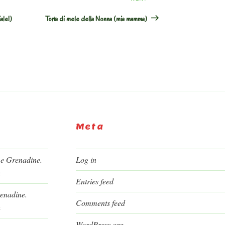
Post
ale!)
Torta di mele della Nonna (mia mamma)
Meta
 e Grenadine.
Log in
h
Entries feed
renadine.
Comments feed
h
WordPress.org