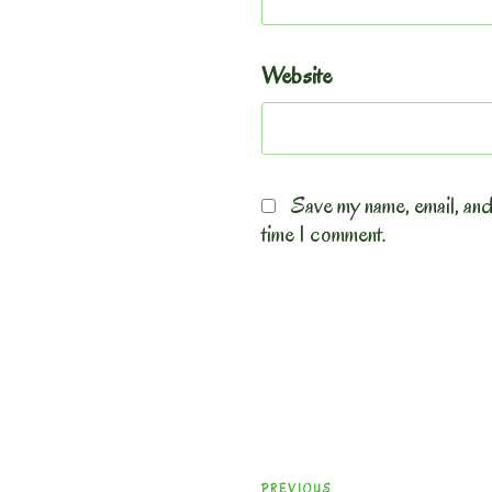
Website
Save my name, email, and
time I comment.
Post
Previous
PREVIOUS