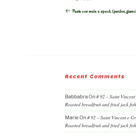
navigation
Post
Pasta con mele e speck (pardon, guanci
Recent Comments
# 92 – Saint Vincent
Babbabra
On
Roasted breadfruit and fried jack fis
# 92 – Saint Vincent e G
Marie
On
Roasted breadfruit and fried jack fis