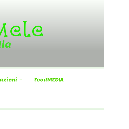
 Mele
dia
azioni
FoodMEDIA