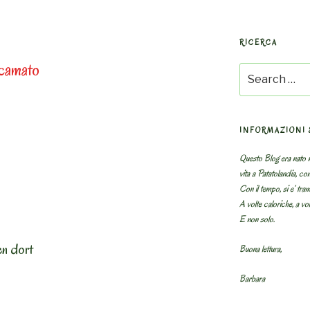
RICERCA
icamato
Search
for:
INFORMAZIONI 
Questo Blog era nato n
vita a Patatolandia, co
Con il tempo, si e’ tram
A volte caloriche, a volt
E non solo.
en dort
Buona lettura,
Barbara