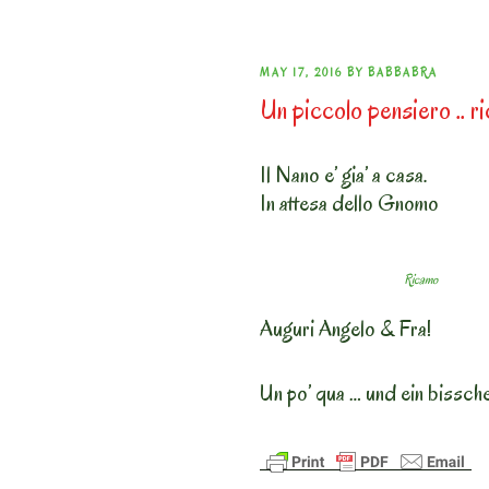
POSTED
MAY 17, 2016
BY
BABBABRA
Un piccolo pensiero .. r
ON
Il Nano e’ gia’ a casa.
In attesa dello Gnomo
Ricamo
Auguri Angelo & Fra!
Un po’ qua … und ein bissch