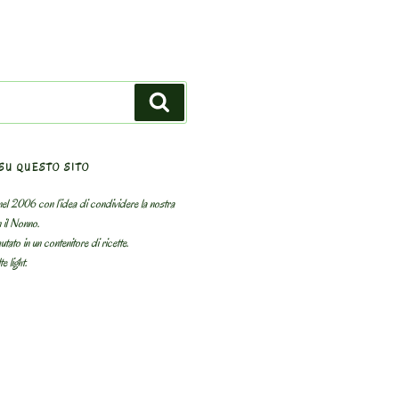
Search
SU QUESTO SITO
el 2006 con l’idea di condividere la nostra
n il Nonno.
utato in un contenitore di ricette.
e light.