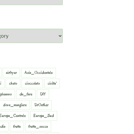
airfryer
Asia_Occidentale
i
cheto
cioccolato
civilta'
pleanno
da_fare
DIY
dove_mangiare
DrOetker
Europa_Centrale
Europa_Sud
dia
frutta
frutta_secca