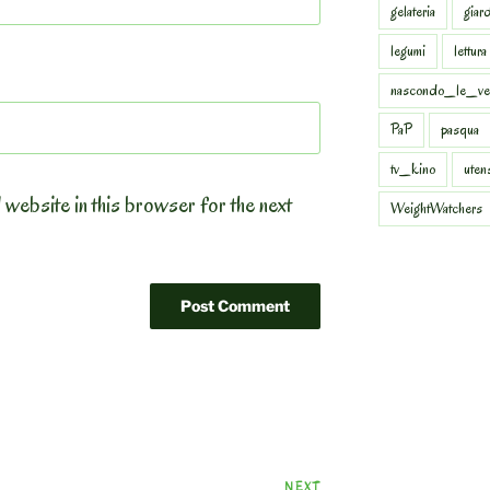
gelateria
giar
legumi
lettura
nascondo_le_ve
PaP
pasqua
tv_kino
uten
 website in this browser for the next
WeightWatchers
Next
NEXT