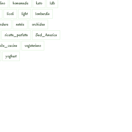
dino
homemade
keto
ldb
licoli
light
lombardia
rdure
natale
orchidea
ricetta_perfetta
Sud_America
sile_cucina
vegetariano
yoghurt