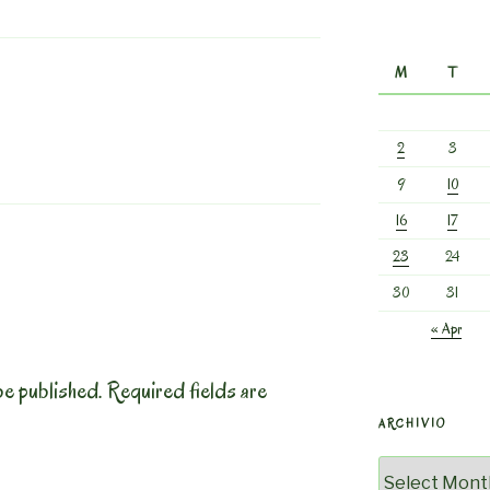
M
T
2
3
9
10
16
17
23
24
30
31
« Apr
be published.
Required fields are
ARCHIVIO
Archivio