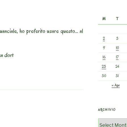
M
T
uanciale, ho preferito usare questo… al
2
3
9
10
en dort
16
17
23
24
30
31
« Apr
ARCHIVIO
Archivio