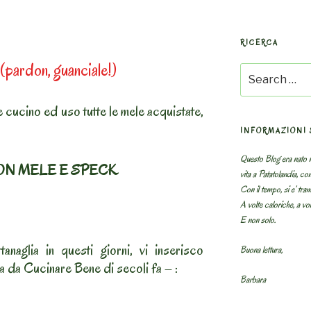
RICERCA
(pardon, guanciale!)
Search
for:
 cucino ed uso tutte le mele acquistate,
INFORMAZIONI 
Questo Blog era nato n
ON MELE E SPECK
vita a Patatolandia, co
Con il tempo, si e’ tram
A volte caloriche, a volt
E non solo.
tanaglia in questi giorni, vi inserisco
Buona lettura,
tta da Cucinare Bene di secoli fa – :
Barbara