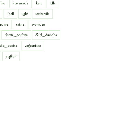
dino
homemade
keto
ldb
licoli
light
lombardia
rdure
natale
orchidea
ricetta_perfetta
Sud_America
sile_cucina
vegetariano
yoghurt