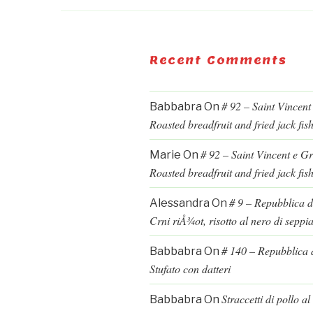
Recent Comments
# 92 – Saint Vincent
Babbabra
On
Roasted breadfruit and fried jack fis
# 92 – Saint Vincent e G
Marie
On
Roasted breadfruit and fried jack fis
# 9 – Repubblica d
Alessandra
On
Crni riÅ¾ot, risotto al nero di seppi
# 140 – Repubblica d
Babbabra
On
Stufato con datteri
Straccetti di pollo a
Babbabra
On