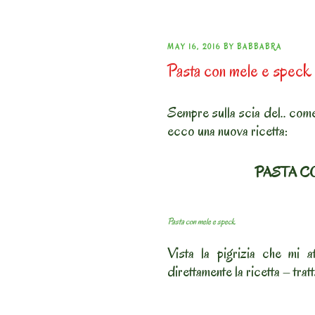
POSTED
MAY 16, 2016
BY
BABBABRA
Pasta con mele e speck 
ON
Sempre sulla scia del.. come
ecco una nuova ricetta:
PASTA C
Pasta con mele e speck
Vista la pigrizia che mi at
direttamente la ricetta – tra