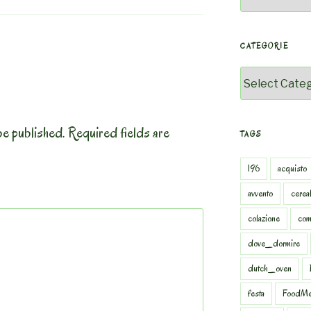
CATEGORIE
Categorie
be published.
Required fields are
TAGS
196
acquisto
avvento
cereal
colazione
com
dove_dormire
dutch_oven
festa
FoodMe