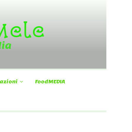
 Mele
dia
azioni
FoodMEDIA