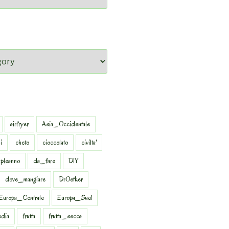
airfryer
Asia_Occidentale
i
cheto
cioccolato
civilta'
pleanno
da_fare
DIY
dove_mangiare
DrOetker
Europa_Centrale
Europa_Sud
dia
frutta
frutta_secca