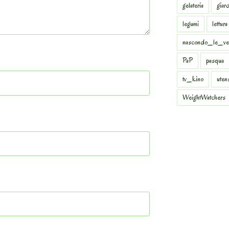
gelateria
giar
legumi
lettura
nascondo_le_ve
PaP
pasqua
tv_kino
uten
WeightWatchers