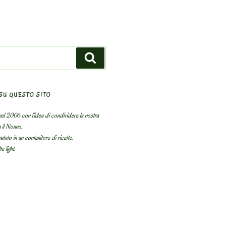
Search
SU QUESTO SITO
el 2006 con l’idea di condividere la nostra
n il Nonno.
utato in un contenitore di ricette.
e light.