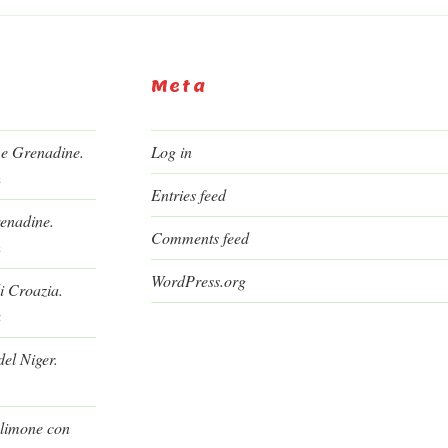
Meta
 e Grenadine.
Log in
h
Entries feed
renadine.
Comments feed
h
WordPress.org
i Croazia.
a
el Niger.
l limone con