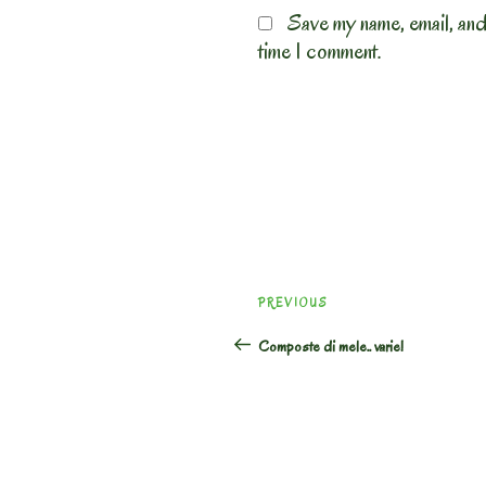
Save my name, email, and
time I comment.
Post
Previous
PREVIOUS
navigation
Post
Composte di mele.. varie!