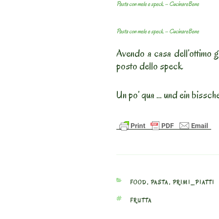
Pasta con mele e speck – CucinareBene
Pasta con mele e speck – CucinareBene
Avendo a casa dell’ottimo g
posto dello speck
Un po’ qua … und ein bissch
CATEGORIES
FOOD
,
PASTA
,
PRIMI_PIATTI
TAGS
FRUTTA