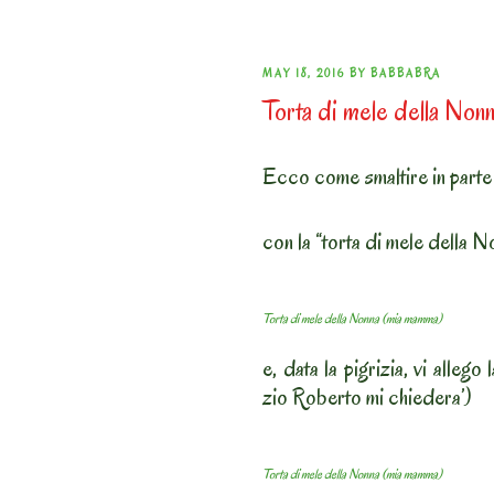
POSTED
MAY 18, 2016
BY
BABBABRA
Torta di mele della No
ON
Ecco come smaltire in parte t
con la “torta di mele della 
Torta di mele della Nonna (mia mamma)
e, data la pigrizia, vi allego
zio Roberto mi chiedera’)
Torta di mele della Nonna (mia mamma)