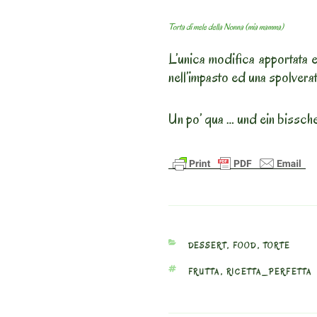
Torta di mele della Nonna (mia mamma)
L’unica modifica apportata e’
nell’impasto ed una spolverat
Un po’ qua … und ein bissch
CATEGORIES
DESSERT
,
FOOD
,
TORTE
TAGS
FRUTTA
,
RICETTA_PERFETTA