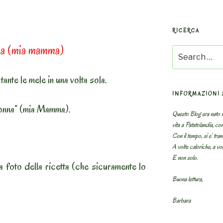
RICERCA
nna (mia mamma)
Search
for:
ante le mele in una volta sola.
INFORMAZIONI 
Nonna” (mia Mamma).
Questo Blog era nato n
vita a Patatolandia, co
Con il tempo, si e’ tram
A volte caloriche, a volt
E non solo.
 la foto della ricetta (che sicuramente lo
Buona lettura,
Barbara