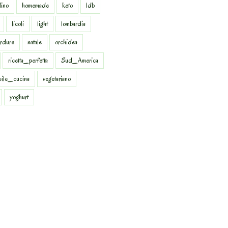
dino
homemade
keto
ldb
licoli
light
lombardia
rdure
natale
orchidea
ricetta_perfetta
Sud_America
sile_cucina
vegetariano
yoghurt