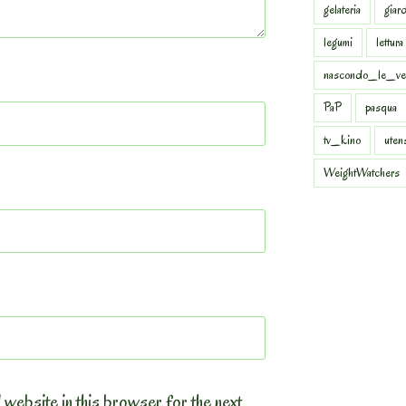
gelateria
giar
legumi
lettura
nascondo_le_ve
PaP
pasqua
tv_kino
uten
WeightWatchers
 website in this browser for the next