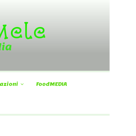
 Mele
dia
azioni
FoodMEDIA