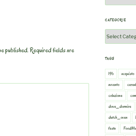
CATEGORIE
Categorie
be published.
Required fields are
TAGS
196
acquisto
avvento
cereal
colazione
com
dove_dormire
dutch_oven
festa
FoodMe