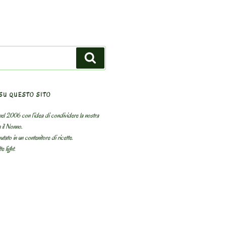
Search
SU QUESTO SITO
el 2006 con l’idea di condividere la nostra
n il Nonno.
utato in un contenitore di ricette.
e light.