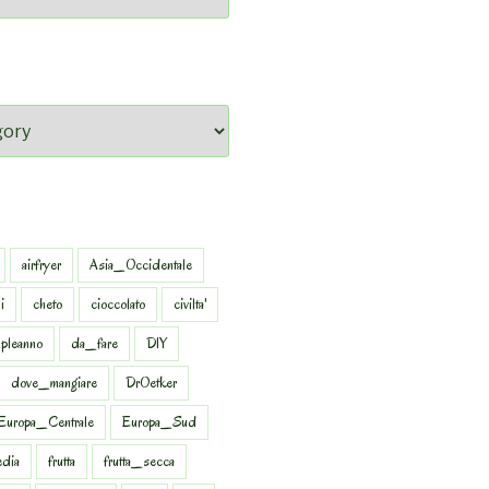
airfryer
Asia_Occidentale
i
cheto
cioccolato
civilta'
pleanno
da_fare
DIY
dove_mangiare
DrOetker
Europa_Centrale
Europa_Sud
dia
frutta
frutta_secca