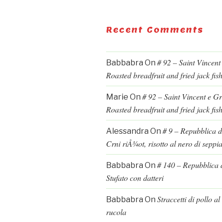
Recent Comments
# 92 – Saint Vincent
Babbabra
On
Roasted breadfruit and fried jack fis
# 92 – Saint Vincent e G
Marie
On
Roasted breadfruit and fried jack fis
# 9 – Repubblica d
Alessandra
On
Crni riÅ¾ot, risotto al nero di seppi
# 140 – Repubblica d
Babbabra
On
Stufato con datteri
Straccetti di pollo a
Babbabra
On
rucola