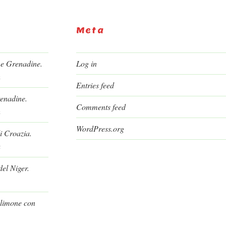
Meta
 e Grenadine.
Log in
h
Entries feed
renadine.
Comments feed
h
WordPress.org
i Croazia.
a
el Niger.
l limone con