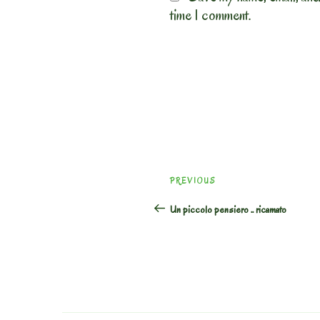
time I comment.
Post
Previous
PREVIOUS
navigation
Post
Un piccolo pensiero .. ricamato