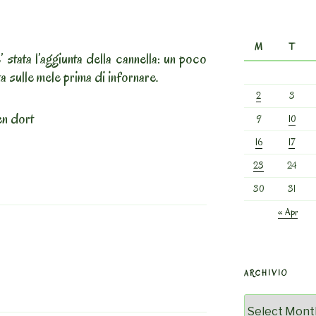
M
T
 stata l’aggiunta della cannella: un poco
a sulle mele prima di infornare.
2
3
en dort
9
10
16
17
23
24
30
31
« Apr
ARCHIVIO
Archivio