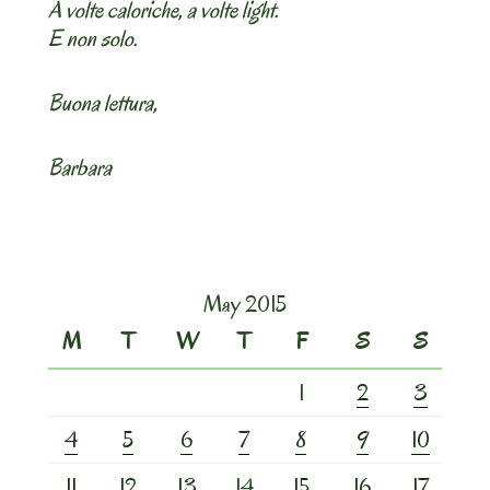
A volte caloriche, a volte light.
E non solo.
Buona lettura,
Barbara
May 2015
M
T
W
T
F
S
S
1
2
3
4
5
6
7
8
9
10
11
12
13
14
15
16
17