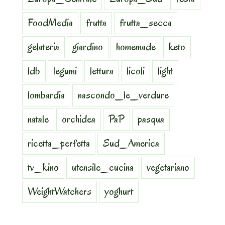
FoodMedia
frutta
frutta_secca
gelateria
giardino
homemade
keto
ldb
legumi
lettura
licoli
light
lombardia
nascondo_le_verdure
natale
orchidea
PaP
pasqua
ricetta_perfetta
Sud_America
tv_kino
utensile_cucina
vegetariano
WeightWatchers
yoghurt