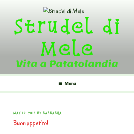
Skip
to
Strudel di
content
Mele
Vita a Patatolandia
Menu
POSTED
MAY 12, 2015
BY
BABBABRA
Buon appetito!
ON