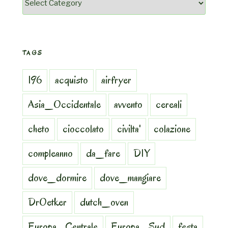
TAGS
196
acquisto
airfryer
Asia_Occidentale
avvento
cereali
cheto
cioccolato
civilta'
colazione
compleanno
da_fare
DIY
dove_dormire
dove_mangiare
DrOetker
dutch_oven
Europa_Centrale
Europa_Sud
festa