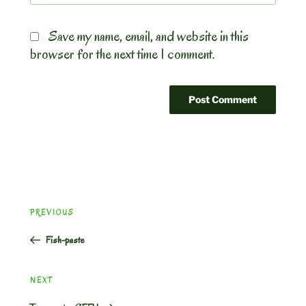
Save my name, email, and website in this
browser for the next time I comment.
Post
Previous
PREVIOUS
navigation
Post
Fish-paste
Next
NEXT
Post