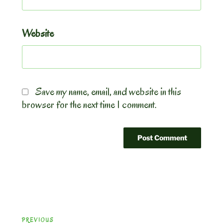
Website
Save my name, email, and website in this
browser for the next time I comment.
Post
Previous
PREVIOUS