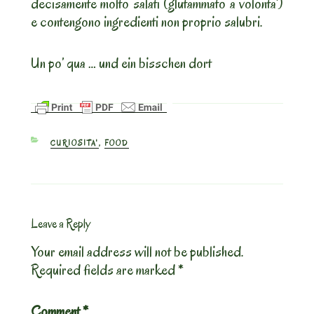
decisamente molto salati (glutammato a volonta’)
e contengono ingredienti non proprio salubri.
Un po’ qua … und ein bisschen dort
CATEGORIES
CURIOSITA'
,
FOOD
Leave a Reply
Your email address will not be published.
Required fields are marked
*
Comment
*