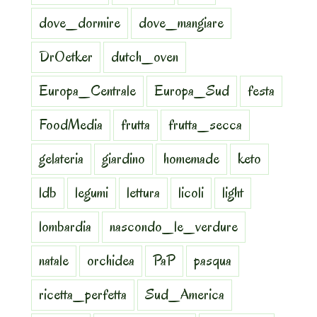
dove_dormire
dove_mangiare
DrOetker
dutch_oven
Europa_Centrale
Europa_Sud
festa
FoodMedia
frutta
frutta_secca
gelateria
giardino
homemade
keto
ldb
legumi
lettura
licoli
light
lombardia
nascondo_le_verdure
natale
orchidea
PaP
pasqua
ricetta_perfetta
Sud_America