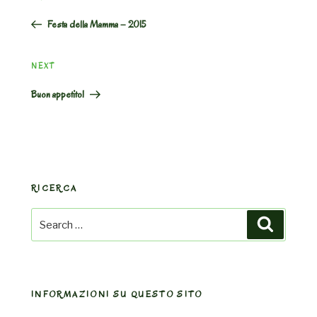
navigation
Post
Festa della Mamma – 2015
Next
NEXT
Post
Buon appetito!
RICERCA
Search
Search
for:
INFORMAZIONI SU QUESTO SITO