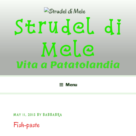
Skip
to
Strudel di
content
Mele
Vita a Patatolandia
Menu
POSTED
MAY 11, 2015
BY
BABBABRA
Fish-paste
ON