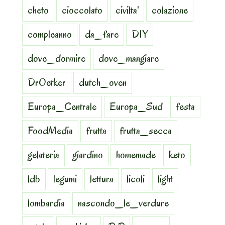
cheto
cioccolato
civilta'
colazione
compleanno
da_fare
DIY
dove_dormire
dove_mangiare
DrOetker
dutch_oven
Europa_Centrale
Europa_Sud
festa
FoodMedia
frutta
frutta_secca
gelateria
giardino
homemade
keto
ldb
legumi
lettura
licoli
light
lombardia
nascondo_le_verdure