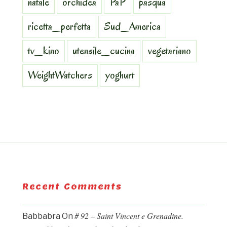
natale
orchidea
PaP
pasqua
ricetta_perfetta
Sud_America
tv_kino
utensile_cucina
vegetariano
WeightWatchers
yoghurt
Recent Comments
# 92 – Saint Vincent e Grenadine.
Babbabra
On