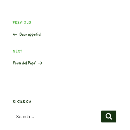
Post
Previous
PREVIOUS
navigation
Post
Buon appetito!
Next
NEXT
Post
Festa del Papa’
RICERCA
Search
Search
for: