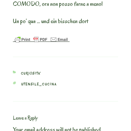
COMODO, ora non posso farne a meno!
Un po’ qua … und ein bisschen dort
CATEGORIES
CURIOSITA'
TAGS
UTENSILE_CUCINA
Leave a Reply
Your email address will not be published.