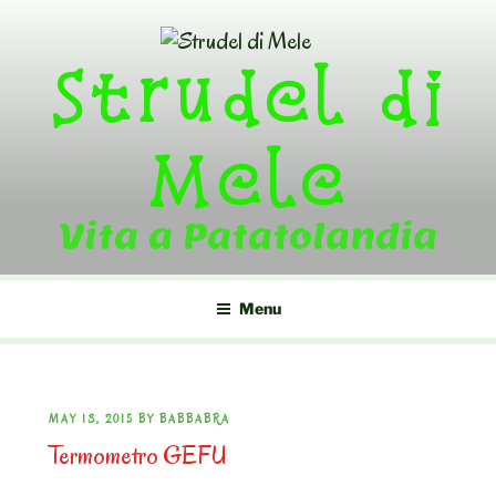
Skip
to
Strudel di
content
Mele
Vita a Patatolandia
Menu
POSTED
MAY 13, 2015
BY
BABBABRA
Termometro GEFU
ON