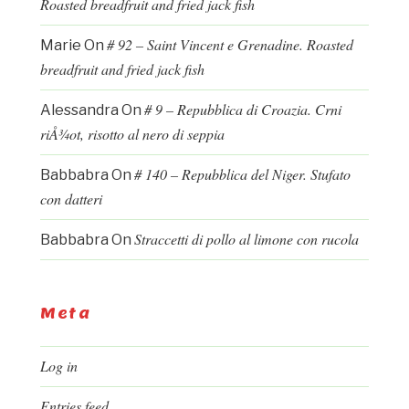
Roasted breadfruit and fried jack fish
# 92 – Saint Vincent e Grenadine. Roasted
Marie
On
breadfruit and fried jack fish
# 9 – Repubblica di Croazia. Crni
Alessandra
On
riÅ¾ot, risotto al nero di seppia
# 140 – Repubblica del Niger. Stufato
Babbabra
On
con datteri
Straccetti di pollo al limone con rucola
Babbabra
On
Meta
Log in
Entries feed