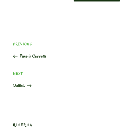
Post
Previous
PREVIOUS
navigation
Post
Pane in Cassetta
Next
NEXT
Post
Delfini..
RICERCA