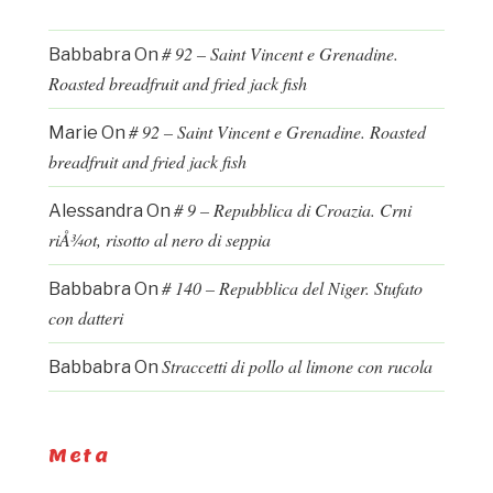
# 92 – Saint Vincent e Grenadine.
Babbabra
On
Roasted breadfruit and fried jack fish
# 92 – Saint Vincent e Grenadine. Roasted
Marie
On
breadfruit and fried jack fish
# 9 – Repubblica di Croazia. Crni
Alessandra
On
riÅ¾ot, risotto al nero di seppia
# 140 – Repubblica del Niger. Stufato
Babbabra
On
con datteri
Straccetti di pollo al limone con rucola
Babbabra
On
Meta