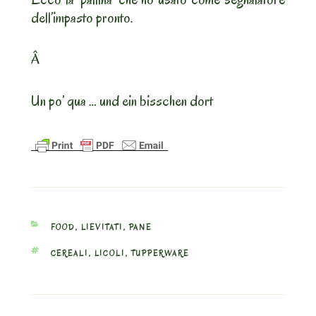
dell’impasto pronto.
Â
Un po’ qua … und ein bisschen dort
CATEGORIES
FOOD
,
LIEVITATI
,
PANE
TAGS
CEREALI
,
LICOLI
,
TUPPERWARE