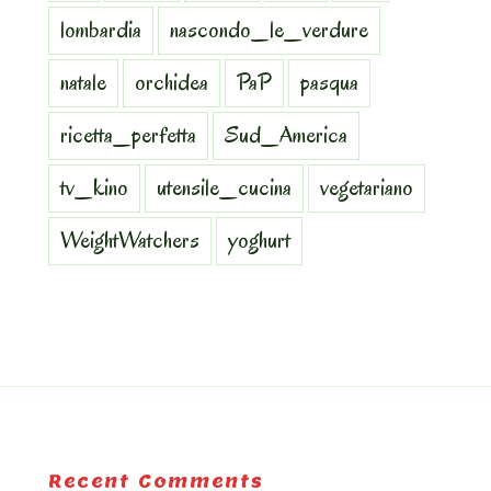
lombardia
nascondo_le_verdure
natale
orchidea
PaP
pasqua
ricetta_perfetta
Sud_America
tv_kino
utensile_cucina
vegetariano
WeightWatchers
yoghurt
Recent Comments