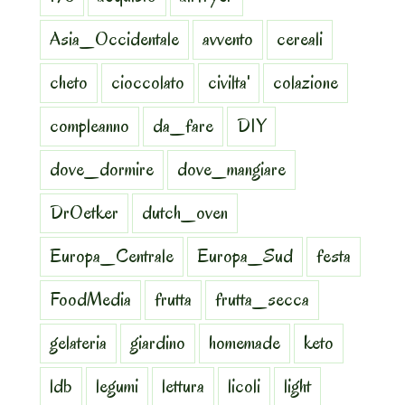
Asia_Occidentale
avvento
cereali
cheto
cioccolato
civilta'
colazione
compleanno
da_fare
DIY
dove_dormire
dove_mangiare
DrOetker
dutch_oven
Europa_Centrale
Europa_Sud
festa
FoodMedia
frutta
frutta_secca
gelateria
giardino
homemade
keto
ldb
legumi
lettura
licoli
light