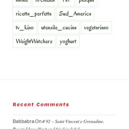
ricetta_perfetta
Sud_America
tv_kino
utensile_cucina
vegetariano
WeightWatchers
yoghurt
Recent Comments
# 92 – Saint Vincent e Grenadine.
Babbabra
On
Roasted breadfruit and fried jack fish