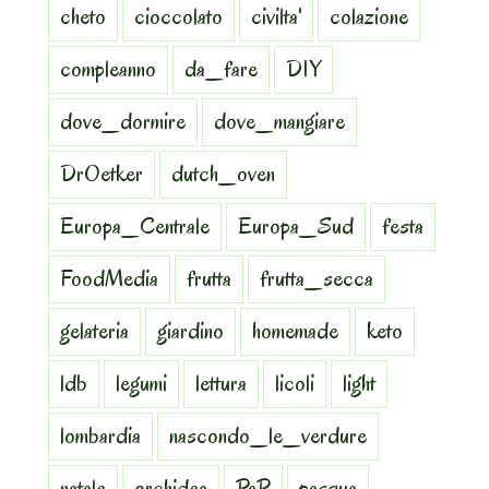
cheto
cioccolato
civilta'
colazione
compleanno
da_fare
DIY
dove_dormire
dove_mangiare
DrOetker
dutch_oven
Europa_Centrale
Europa_Sud
festa
FoodMedia
frutta
frutta_secca
gelateria
giardino
homemade
keto
ldb
legumi
lettura
licoli
light
lombardia
nascondo_le_verdure
natale
orchidea
PaP
pasqua