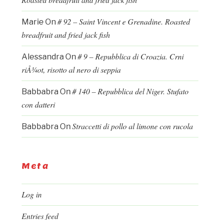
# 92 – Saint Vincent e Grenadine. Roasted
Marie
On
breadfruit and fried jack fish
# 9 – Repubblica di Croazia. Crni
Alessandra
On
riÅ¾ot, risotto al nero di seppia
# 140 – Repubblica del Niger. Stufato
Babbabra
On
con datteri
Straccetti di pollo al limone con rucola
Babbabra
On
Meta
Log in
Entries feed