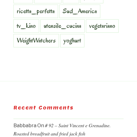
ricetta_perfetta
Sud_America
tv_kino
utensile_cucina
vegetariano
WeightWatchers
yoghurt
Recent Comments
# 92 – Saint Vincent e Grenadine.
Babbabra
On
Roasted breadfruit and fried jack fish