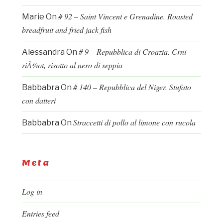
# 92 – Saint Vincent e Grenadine. Roasted
Marie
On
breadfruit and fried jack fish
# 9 – Repubblica di Croazia. Crni
Alessandra
On
riÅ¾ot, risotto al nero di seppia
# 140 – Repubblica del Niger. Stufato
Babbabra
On
con datteri
Straccetti di pollo al limone con rucola
Babbabra
On
Meta
Log in
Entries feed