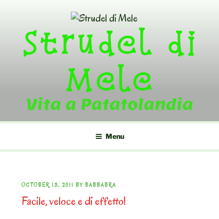
Skip
to
Strudel di
content
Mele
Vita a Patatolandia
Menu
POSTED
OCTOBER 13, 2011
BY
BABBABRA
Facile, veloce e di effetto!
ON