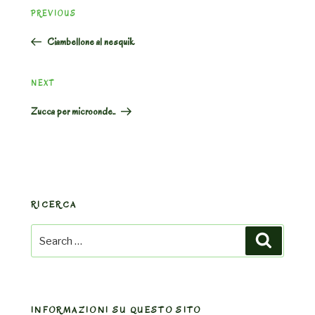
Previous
PREVIOUS
navigation
Post
Ciambellone al nesquik
Next
NEXT
Post
Zucca per microonde..
RICERCA
Search
Search
for:
INFORMAZIONI SU QUESTO SITO